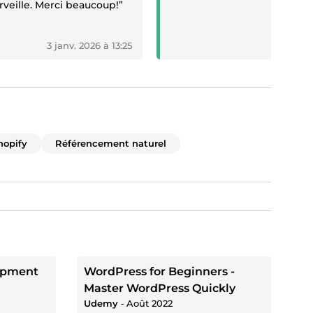
veille. Merci beaucoup!”
3 janv. 2026 à 13:25
31 
hopify
Référencement naturel
opment
WordPress for Beginners -
Master WordPress Quickly
Udemy
‐
Août 2022