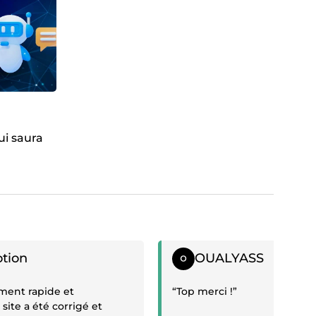
 SERVICE.
ui saura
if
Témoignage positif
tion
OUALYASS
ment rapide et
“Top merci !”
 site a été corrigé et