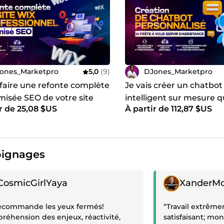
ement,
DJones_MarketPro, gestionnaire de l'agence VISIWEB
ones_Marketpro
5,0
(9)
DJones_Marketpro
 faire une refonte complète
Je vais créer un chatbot
misée SEO de votre site
intelligent sur mesure q
r de 25,08 $US
À partir de 112,87 $US
ix
combler vos attentes
ignages
gnage positif
Témoignage posit
CosmicGirlYaya
XanderMo
recommande les yeux fermés!
“Travail extrême
éhension des enjeux, réactivité,
satisfaisant; mon