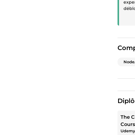
exper
déblo
train
évide
proch
veux 
Comp
Node.
Diplô
The C
Cours
Udem