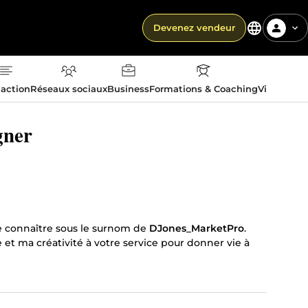
Devenez vendeur
action
Réseaux sociaux
Business
Formations & Coaching
Vie quotid
gner
e connaître sous le surnom de
DJones_MarketPro
.
et ma créativité à votre service pour donner vie à
ant, transformer vos
designs en plateformes
turel (SEO)
, je suis là pour vous accompagner dans