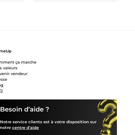
meUp
mment ça marche
s valeurs
venir vendeur
esse
og
Q
Besoin d’aide ?
Notre service clients est à votre disposition sur
notre
centre d’aide