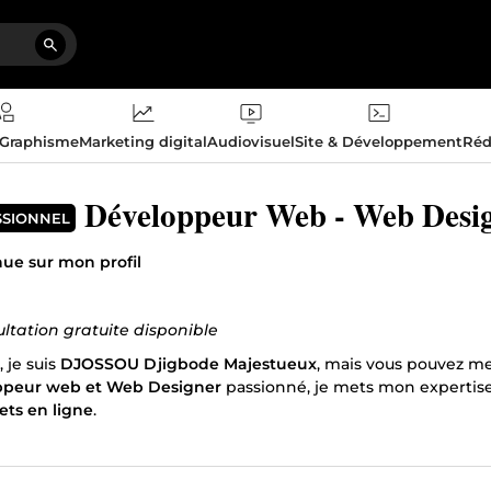
 Graphisme
Marketing digital
Audiovisuel
Site & Développement
Réd
Développeur Web - Web Desi
SSIONNEL
ue sur mon profil
ltation gratuite disponible
 je suis
DJOSSOU Djigbode Majestueux
, mais vous pouvez m
ppeur web et Web Designer
passionné, je mets mon expertise 
ets en ligne
.
soit pour
créer un site web de A à Z
, moderniser un site exist
nnelles
, ou améliorer votre visibilité grâce au
référencement na
te de vos objectifs avec efficacité et durabilité.