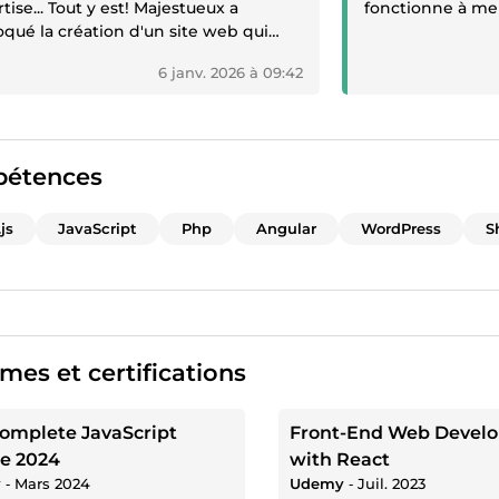
tise... Tout y est! Majestueux a
fonctionne à mer
qué la création d'un site web qui
ait depuis des lustres! De tout
6 janv. 2026 à 09:42
nce, je travaillerai avec lui pour mon
ain site web. Merci Maestro (enfin, je
dire... Majestueux 😉) !”
étences
js
JavaScript
Php
Angular
WordPress
S
mes et certifications
omplete JavaScript
Front-End Web Devel
e 2024
with React
y
‐
Mars 2024
Udemy
‐
Juil. 2023