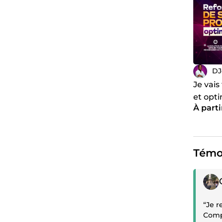
Cordial
DJ
Je vais
et opti
À parti
web W
Témo
Témoi
“Je 
Compr