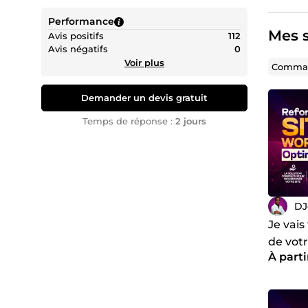
📌
Mes
Performance
Mes s
Créa
Avis positifs
112
Avis négatifs
0
Inté
Voir plus
Opti
Comman
Refo
Déve
Demander un devis gratuit
Conc
Gest
Temps de réponse :
2 jours
Gest
Déve
Opt
💻 Tra
Je m'en
DJ
objecti
Je vais
stratégi
de votr
🔏
Mes s
À parti
optimi
☎️ Cont
Au plais