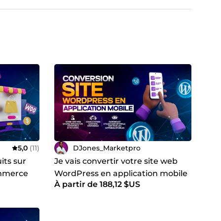
ify, PrestaShop) ;
 Vue.js et Symfony ;
légantes, reflétant fidèlement votre identité et vos
5,0
(11)
DJones_Marketpro
es sites web haut de gamme, accompagnés de
its sur
Je vais convertir votre site web
mmerce
WordPress en application mobile
À partir de 188,12 $US
Android et IOS
r votre succès en ligne.