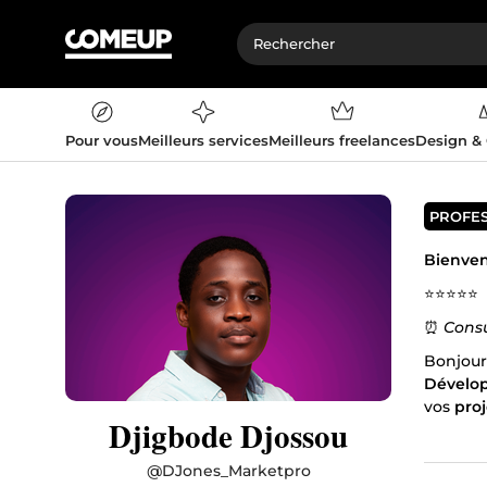
Pour vous
Meilleurs services
Meilleurs freelances
Design &
PROFE
Bienven
⭐⭐⭐⭐⭐
⏰
Consu
Bonjour,
Dévelo
vos
proj
Djigbode Djossou
Que ce 
fonctio
@
DJones_Marketpro
l'attein