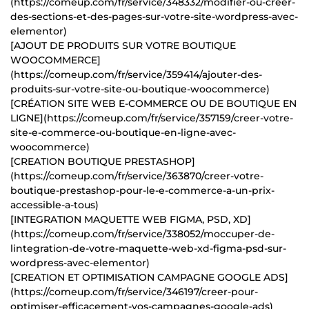
(https://comeup.com/fr/service/348332/modifier-ou-creer-
des-sections-et-des-pages-sur-votre-site-wordpress-avec-
elementor)
[AJOUT DE PRODUITS SUR VOTRE BOUTIQUE
WOOCOMMERCE]
(https://comeup.com/fr/service/359414/ajouter-des-
produits-sur-votre-site-ou-boutique-woocommerce)
[CRÉATION SITE WEB E-COMMERCE OU DE BOUTIQUE EN
LIGNE](https://comeup.com/fr/service/357159/creer-votre-
site-e-commerce-ou-boutique-en-ligne-avec-
woocommerce)
[CREATION BOUTIQUE PRESTASHOP]
(https://comeup.com/fr/service/363870/creer-votre-
boutique-prestashop-pour-le-e-commerce-a-un-prix-
accessible-a-tous)
[INTEGRATION MAQUETTE WEB FIGMA, PSD, XD]
(https://comeup.com/fr/service/338052/moccuper-de-
lintegration-de-votre-maquette-web-xd-figma-psd-sur-
wordpress-avec-elementor)
[CREATION ET OPTIMISATION CAMPAGNE GOOGLE ADS]
(https://comeup.com/fr/service/346197/creer-pour-
optimiser-efficacement-vos-campagnes-google-ads)