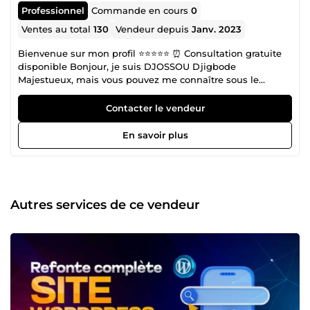
Professionnel
Commande en cours
0
Ventes au total
130
Vendeur depuis
Janv. 2023
Bienvenue sur mon profil ⭐⭐⭐⭐⭐ ⏰ Consultation gratuite
disponible Bonjour, je suis DJOSSOU Djigbode
Majestueux, mais vous pouvez me connaître sous le
surnom de DJones_MarketPro. Développeur web et Web
Designer passionné, je mets mon expertise et ma
Contacter le vendeur
créativité à votre service pour donner vie à vos projets en
ligne. Que ce soit pour créer un site web de A à Z,
En savoir plus
moderniser un site existant, transformer vos designs en
plateformes fonctionnelles, ou améliorer votre visibilité
grâce au référencement naturel (SEO), je suis là pour vous
accompagner dans l'atteinte de vos objectifs avec
efficacité et durabilité. 📌 Mes services incluent : Création
Autres services de ce vendeur
de sites web et boutiques en ligne (WordPress, Wix,
Shopify, PrestaShop) ; Intégration de maquettes web ;
Optimisation du SEO pour un meilleur référencement
naturel ; Refonte complète de sites existants ;
Développement de projets web sur mesure ; Conception
de chatbots IA intelligents ; Gestion stratégique de
campagnes Google Ads ; Gestion stratégique de
campagnes Google Ads ; Développement d’applications