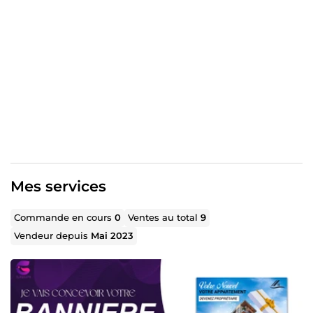
seulement d’attirer l’attention, mais aussi de raconter
votre histoire grâce à une approche globale qui englobe
le conseil et l’accompagnement personnalisé de chacun
de mes clients dans la concrétisation de leurs projets.
Si vous aspirez à laisser une empreinte mémorable et à
sublimer l’image de votre marque, je suis la personne
qu’il vous faut. Contactez-moi et ensemble, créons une
vision qui se démarque.
Dans le domaine du design graphique, j'ai acquis une
expertise complète, allant de la création de logos
percutants et de supports visuels attractifs à la
conception de sites eCommerce à la fois fonctionnels et
Mes services
esthétiques. Mon approche combine créativité, précision
et une maîtrise des tendances actuelles, afin de garantir
Commande en cours
0
Ventes au total
9
des résultats visuels puissants et engageants.
Vendeur depuis
Mai 2023
Je suis prêt à mettre cette expertise à votre service pour
donner un véritable impact à vos projets graphiques et
digitaux.
Mon Champs d'expertise : ▪️La Retouche photo et le
Montage photo ▪️Création de logos ▪️Retouche de logos