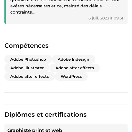
avérés nécessaires et ce, malgré des délais
contraints.
6 juil. 2023 à 09:51
Je vous conseille de faire appel à Elograph dont le
spectre des compétences permettra de répondre à
toutes vos demandes.”
Compétences
Adobe Photoshop
Adobe Indesign
Adobe Illustrator
Adobe after effects
Adobe after effects
WordPress
Diplômes et certifications
Graphiste print et web