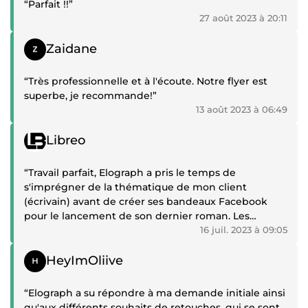
“Parfait !!”
27 août 2023 à 20:11
Témoignage positif
Zaidane
“Très professionnelle et à l'écoute. Notre flyer est
superbe, je recommande!”
13 août 2023 à 06:49
Témoignage positif
Libreo
“Travail parfait, Elograph a pris le temps de
s'imprégner de la thématique de mon client
(écrivain) avant de créer ses bandeaux Facebook
pour le lancement de son dernier roman. Les
images ont été validées très rapidement, pas eu
16 juil. 2023 à 09:05
besoin de faire de grosse modification.
Témoignage positif
Chose rare : on dispose d'un document pdf pour
HeyImOliive
expliquer les choix visuels du graphiste par rapport à
la thématique du client et au message qu'il souhaite
“Elograph a su répondre à ma demande initiale ainsi
passer 👍”
qu'aux différents souhaits de retouches, qui se sont