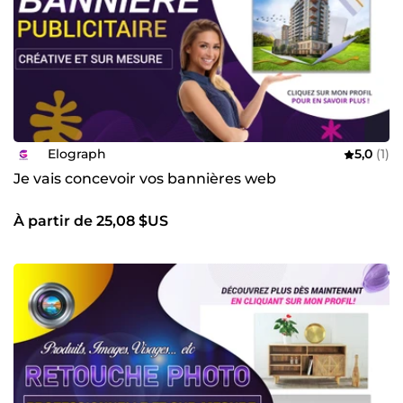
▪️Modification de logos ▪️Vectorisation de logos
▪️Animations d'images sur after effet ▪️Cartes de visite
▪️Flyers et brochures
Au plaisir de travailler avec vous prochainement ! 😉🤝🌟
Elodie Graphiste à votre écoute.
Elograph
5,0
(1)
Je vais concevoir vos bannières web
À partir de 25,08 $US