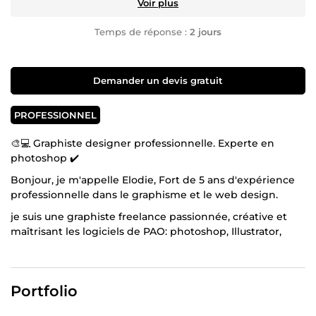
Voir plus
Temps de réponse :
2 jours
Demander un devis gratuit
PROFESSIONNEL
🎨💻 Graphiste designer professionnelle. Experte en
photoshop ✔️
Bonjour, je m'appelle Elodie, Fort de 5 ans d'expérience
professionnelle dans le graphisme et le web design.
je suis une graphiste freelance passionnée, créative et
maîtrisant les logiciels de PAO: photoshop, Illustrator,
WordPress et indesign, after effect.
Avec mon diplôme en graphiste, j'ai pris la décision
audacieuse de créer ma propre auto-entreprise.
Portfolio
Quel que soit votre besoin, mon objectif est non