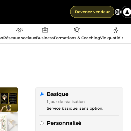
Devenez vendeur
on
Réseaux sociaux
Business
Formations & Coaching
Vie quotidienn
Basique
1 jour de réalisation
Service basique, sans option.
Personnalisé