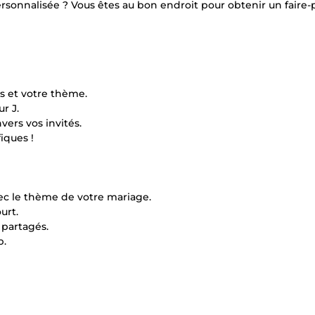
sonnalisée ? Vous êtes au bon endroit pour obtenir un faire-p
s et votre thème.
r J.
ers vos invités.
iques !
ec le thème de votre mariage.
urt.
 partagés.
p.