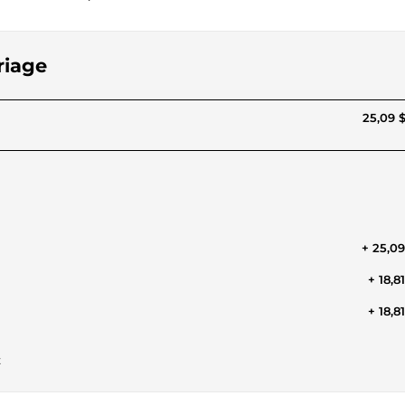
riage
25,09 
+ 25,0
+ 18,8
+ 18,8
t