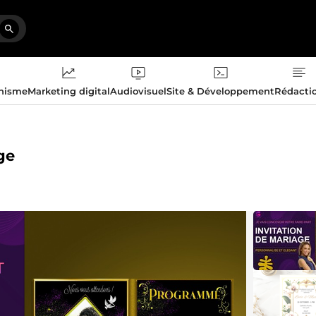
phisme
Marketing digital
Audiovisuel
Site & Développement
Rédacti
ge