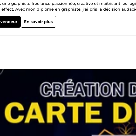
 une graphiste freelance passionnée, créative et maîtrisant les logi
oin, mon objectif est non seulement d’attirer l’attention, mais auss
 englobe le conseil et l’accompagnement personnalisé de chacun de
 vendeur
En savoir plus
pirez à laisser une empreinte mémorable et à sublimer l’image de vo
i et ensemble, créons une vision qui se démarque. Dans le domain
 de la création de logos percutants et de supports visuels attractifs
thétiques. Mon approche combine créativité, précision et une maîtr
els puissants et engageants. Je suis prêt à mettre cette expertise à
hiques et digitaux. Mon Champs d'expertise : ▪️La Retouche photo et
ification de logos ▪️Vectorisation de logos ▪️Animations d'images su
r de travailler avec vous prochainement ! 😉🤝🌟 Elodie Graphiste à vot