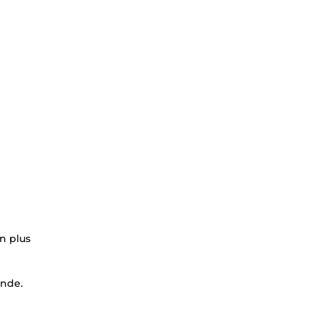
on plus
ande.