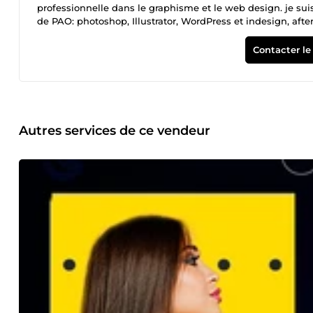
professionnelle dans le graphisme et le web design. je suis
de PAO: photoshop, Illustrator, WordPress et indesign, after effect. Avec mon diplôme en graphiste, j'ai pris la décision audacieuse
de créer ma propre auto-entreprise. Quel que soit votre bes
raconter votre histoire grâce à une approche globale qui
Contacter le
clients dans la concrétisation de leurs projets. Si vous as
marque, je suis la personne qu’il vous faut. Contactez-mo
design graphique, j'ai acquis une expertise complète, allant
conception de sites eCommerce à la fois fonctionnels et es
des tendances actuelles, afin de garantir des résultats visu
service pour donner un véritable impact à vos projets grap
Autres services de ce vendeur
Montage photo ▪️Création de logos ▪️Retouche de logos ▪️Mod
after effet ▪️Cartes de visite ▪️Flyers et brochures Au plaisi
écoute.