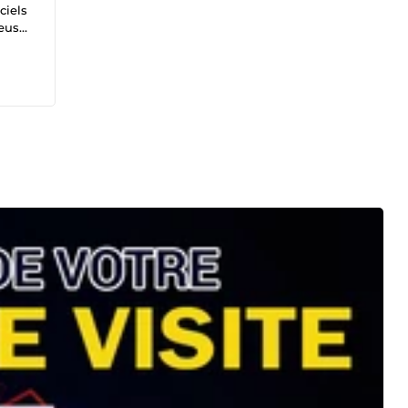
ciels
i de
 mes
tre
e du
 à la
ise
 votre
 le
r
re