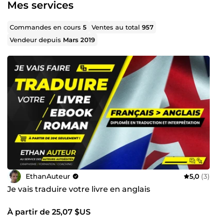
Visuels et bannière réseaux sociaux,
Mes services
Coaching Amazon KDP,
Etc...
Commandes en cours
5
Ventes au total
957
Découvrez mes services et envoyez moi un message
Vendeur depuis
Mars 2019
pour vos demandes spéciales. Je réponds sous 24h, 7j/7.
Belle journée Ethan Joe Pingault
EthanAuteur
5,0
(3)
Je vais traduire votre livre en anglais
À partir de 25,07 $US