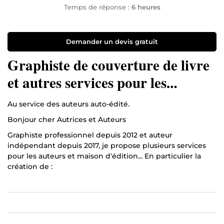
Temps de réponse :
6 heures
Demander un devis gratuit
Graphiste de couverture de livre
et autres services pour les
auteurs et coach Amazon KDP
Au service des auteurs auto-édité.
Bonjour cher Autrices et Auteurs
Graphiste professionnel depuis 2012 et auteur
indépendant depuis 2017, je propose plusieurs services
pour les auteurs et maison d'édition... En particulier la
création de :
Couverture de livre,
Couverture ebook,
Mockup 3D,
Marque page,