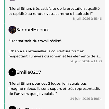
“Merci Ethan, très satisfaite de la prestation : qualité
et rapidité au rendez-vous comme d'habitude !”
8 juil. 2026 à 15:46
Témoignage positif
SamuelHonore
“Très satisfait du travail réalisé.
Ethan a su retravailler la couverture tout en
respectant l’univers du roman et les éléments déjà
en place. Le rendu est plus professionnel, plus lisible
28 juin 2026 à 13:08
et mieux adapté à une publication papier.
Témoignage positif
Emilie0207
Les échanges ont été clairs, le travail sérieux, et la
livraison conforme à mes attentes.
“Merci Ethan pour ces 2 logos, je n'aurais pas
imaginé mieux, ils sont supers et très représentatifs
Merci encore pour cette couverture.”
de l'univers que je voulais !”
24 juin 2026 à 19:34
Témoignage positif