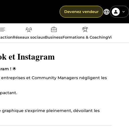
Devenez vendeur
action
Réseaux sociaux
Business
Formations & Coaching
Vie quotid
𝐧𝐚𝐠𝐞𝐫 | 𝗥𝗮𝗻𝗴 𝗦 Facebook et Instagram
gram !
🌟
es entreprises et Community Managers négligent les
pactant.
te graphique s'exprime pleinement, dévoilant les
 juger du caractère premium ou non d'une marque. Les
e.