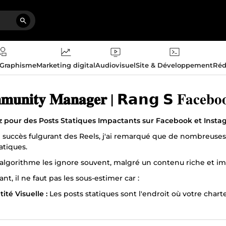
 Graphisme
Marketing digital
Audiovisuel
Site & Développement
Réd
𝐂𝐨𝐦𝐦𝐮𝐧𝐢𝐭𝐲 𝐌𝐚
 pour des Posts Statiques Impactants sur Facebook et Insta
e succès fulgurant des Reels, j'ai remarqué que de nombreus
atiques.
algorithme les ignore souvent, malgré un contenu riche et im
nt, il ne faut pas les sous-estimer car :
tité Visuelle :
Les posts statiques sont l'endroit où votre char
eurs et l'esthétique propres à votre marque.
e de Luxe :
C'est à travers ces posts que l'on peut vraiment
es soignées et la mise en page raffinée font toute la différenc