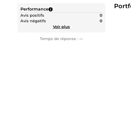
Portf
Har
Performance
poss
Avis positifs
0
Avis négatifs
0
🎯
Ce qu
Voir plus
mois en
Pourquo
Temps de réponse :
—
🧠
Créati
contenu
💎
Marqu
cohéren
⏱️
Livra
N'hésit