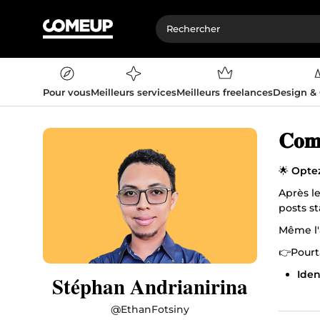
Pour vous
Meilleurs services
Meilleurs freelances
Design &
🌟
Optez
Après l
posts st
Même l'
👉Pourta
Iden
Stéphan Andrianirina
coul
Imag
@
EthanFotsiny
imag