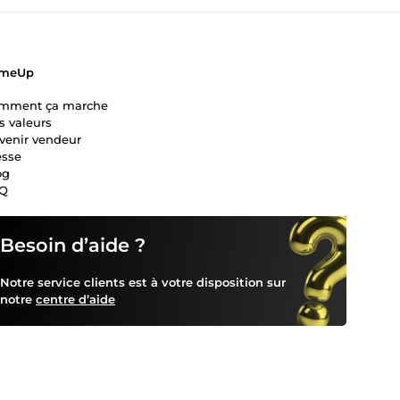
meUp
mment ça marche
s valeurs
venir vendeur
esse
og
Q
Besoin d’aide ?
Notre service clients est à votre disposition sur
notre
centre d’aide