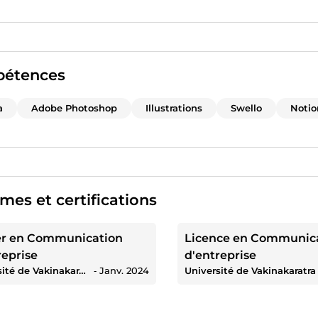
étences
a
Adobe Photoshop
Illustrations
Swello
Notio
mes et certifications
er en Communication
Licence en Communic
reprise
d'entreprise
Université de Vakinakaratra
‐
Janv. 2024
Université de Vakinakaratra