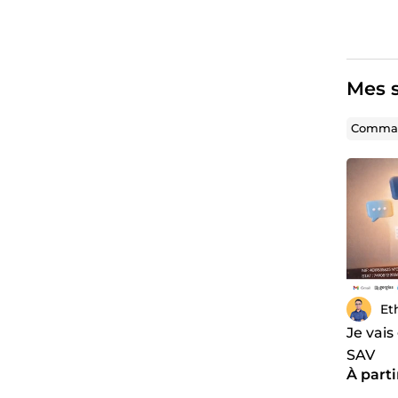
Mes s
Comman
Et
Je vais
SAV
À parti