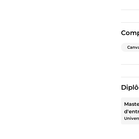
Comp
Canv
Diplô
Mast
d'ent