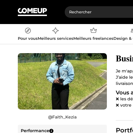
Pour vous
Meilleurs services
Meilleurs freelances
Design &
Busi
Je m'ap
J’aide l
livraison
Vous a
❌ les d
❌ votre
❌ les tâ
@
Faith_Kezia
❌ les b
❌ votre 
Portf
Performance