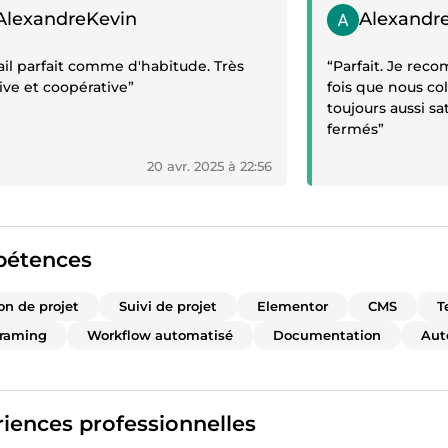
gnage positif
Témoignage posit
AlexandreKevin
Alexandr
ail parfait comme d'habitude. Très
“Parfait. Je re
ive et coopérative”
fois que nous c
toujours aussi sa
fermés”
20 avr. 2025 à 22:56
étences
on de projet
Suivi de projet
Elementor
CMS
T
framing
Workflow automatisé
Documentation
Aut
iences professionnelles