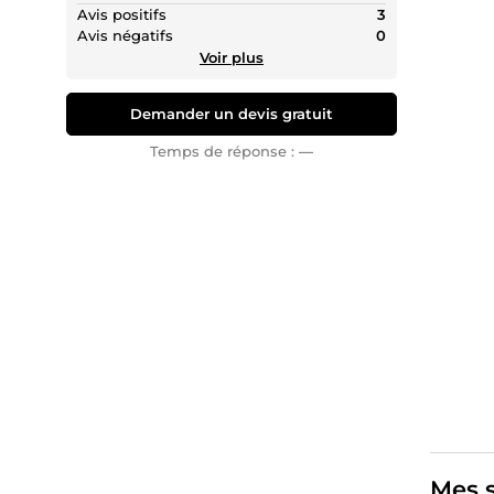
Je vous 
Avis positifs
3
Ce que
Avis négatifs
0
✅
Spéci
Voir plus
✅
Gesti
Demander un devis gratuit
✅
Tests
Temps de réponse :
—
✅
Bonus
Outils
Jira • C
Mon obj
Contact
Mes s