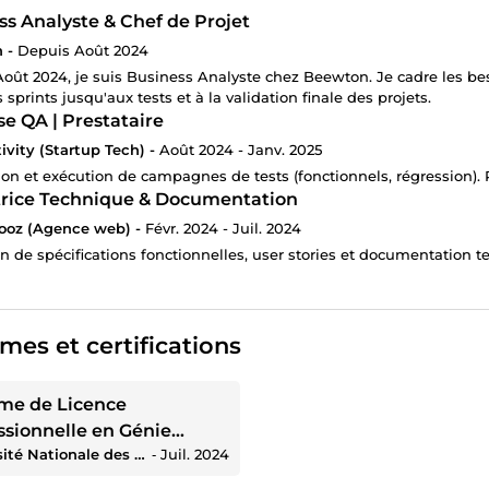
ss Analyste & Chef de Projet
 -
Depuis Août 2024
oût 2024, je suis Business Analyste chez Beewton. Je cadre les beso
s sprints jusqu'aux tests et à la validation finale des projets.
se QA | Prestataire
tivity (Startup Tech) -
Août 2024 - Janv. 2025
on et exécution de campagnes de tests (fonctionnels, régression). R
rice Technique & Documentation
ooz (Agence web) -
Févr. 2024 - Juil. 2024
n de spécifications fonctionnelles, user stories et documentation te
mes et certifications
me de Licence
ssionnelle en Génie
Université Nationale des Sciences, Technologies, Ingénierie et Mathématiques
‐
Juil. 2024
rique et Informatique
n Informatique et