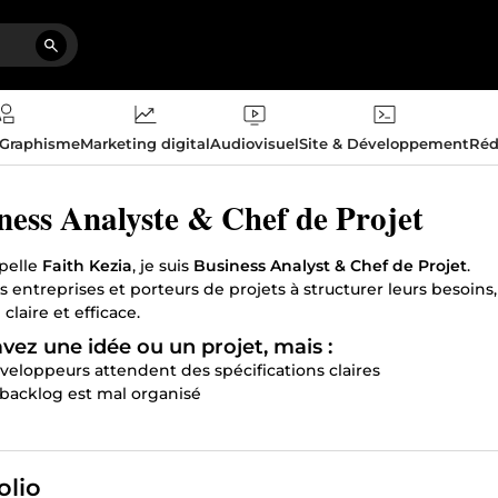
 Graphisme
Marketing digital
Audiovisuel
Site & Développement
Réd
ness Analyste & Chef de Projet
pelle
Faith Kezia
, je suis
Business Analyst & Chef de Projet
.
es entreprises et porteurs de projets à structurer leurs besoins
 claire et efficace.
vez une idée ou un projet, mais :
éveloppeurs attendent des spécifications claires
 backlog est mal organisé
ches et sprints dérivent
ugs apparaissent trop tard
équipe manque de clarté sur ce qu’il faut construire
olio