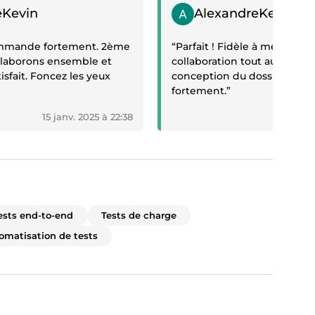
if
Témoignage positif
eKevin
AlexandreKevin
commande fortement. 2ème
“Parfait ! Fidèle à mes atten
ollaborons ensemble et
collaboration tout au long de
tisfait. Foncez les yeux
conception du dossier. Je
fortement.”
15 janv. 2025 à 22:38
24 
ests end-to-end
Tests de charge
omatisation de tests