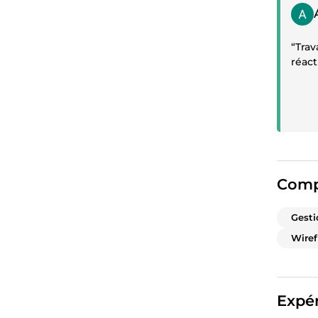
Témoi
“Trav
réact
Comp
Gesti
Wire
Expér