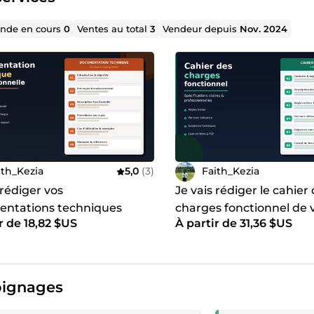
de en cours
0
Ventes au total
3
Vendeur depuis
Nov. 2024
ith_Kezia
5,0
(3)
Faith_Kezia
 rédiger vos
Je vais rédiger le cahier
ntations techniques
charges fonctionnel de 
r de 18,82 $US
À partir de 31,36 $US
tes et bien structurées
projet
ignages