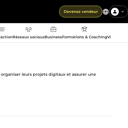
Devenez vendeur
action
Réseaux sociaux
Business
Formations & Coaching
Vie quotid
, organiser leurs projets digitaux et assurer une