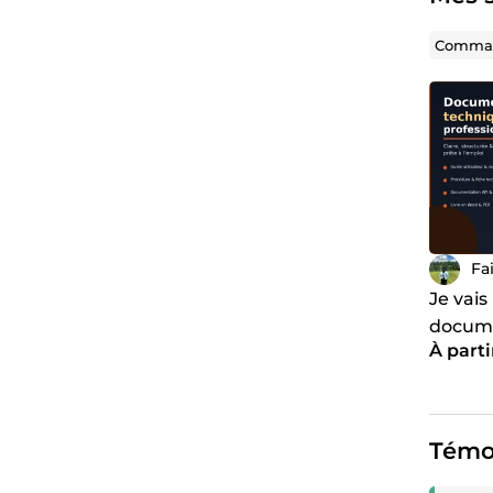
Comman
Fa
Je vais
docume
À parti
complè
Témo