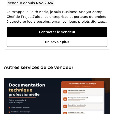
Vendeur depuis
Nov. 2024
Je m'appelle Faith Kezia, je suis Business Analyst &amp;
Chef de Projet. J’aide les entreprises et porteurs de projets
à structurer leurs besoins, organiser leurs projets digitaux
et assurer une livraison claire et efficace. Vous avez une
idée ou un projet, mais : ❌ les développeurs attendent des
Contacter le vendeur
spécifications claires ❌ votre backlog est mal organisé ❌
les tâches et sprints dérivent ❌ les bugs apparaissent trop
En savoir plus
tard ❌ votre équipe manque de clarté sur ce qu’il faut
construire Je vous aide à transformer ce chaos en projet
structuré. Ce que vous obtenez avec moi : ✅ Spécifications
fonctionnelles claires : Cahier des charges, user stories et
documentation exploitables immédiatement. ✅ Gestion
Autres services de ce vendeur
&amp; Pilotage de projet : Backlog structuré, priorisation
des tâches et suivi rigoureux des livrables. ✅ Tests &amp;
Validation fonctionnelle : Détection des anomalies et
validation avant mise en production. ✅ Bonus : Intégration
Web : Création et intégration de pages avec WordPress
(Elementor) et Directus. Outils maîtrisés : Jira • ClickUp •
XMind • Miro • Draw.io • Playwright • Postman Mon objectif
est vous aider à gagner du temps, éviter les
incompréhensions et avancer avec une vision claire du
projet. Contactez-moi dès maintenant pour discuter de