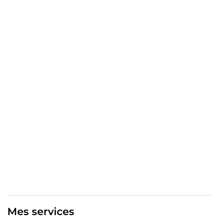
Travailler avec moi, Fanny CORREIA, c'est avancer avec un
seul interlocuteur qui comprend votre activité en
profondeur et qui vous aide à communiquer avec sens 🤝
Mes services