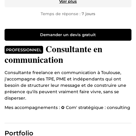
Voir plus
Temps de réponse :
7 jours
Demander un devis gratuit
Consultante en
PROFESSIONNEL
communication
Consultante freelance en communication à Toulouse,
j'accompagne des TPE, PME et indépendants qui ont
besoin de structurer leur message et de construire une
présence qu'ils peuvent vraiment faire vivre, sans se
disperser.
Mes accompagnements : ✿ Com' stratégique : consulting
& ateliers ✿ Com' digitale : site vitrine & community
management ✿ Com' visuelle : branding, graphisme,
photo & vidéo
Portfolio