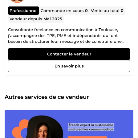
Professionnel
Commande en cours
0
Vente au total
0
Vendeur depuis
Mai 2025
Consultante freelance en communication à Toulouse,
j'accompagne des TPE, PME et indépendants qui ont
besoin de structurer leur message et de construire une
présence qu'ils peuvent vraiment faire vivre, sans se
disperser. Mes accompagnements : ✿ Com' stratégique :
Contacter le vendeur
consulting &amp; ateliers ✿ Com' digitale : site vitrine
&amp; community management ✿ Com' visuelle :
En savoir plus
branding, graphisme, photo &amp; vidéo Travailler avec
moi, Fanny CORREIA, c'est avancer avec un seul
interlocuteur qui comprend votre activité en profondeur et
qui vous aide à communiquer avec sens 🤝
Autres services de ce vendeur