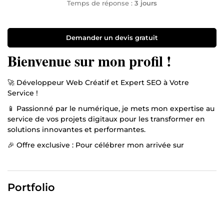
Temps de réponse :
3 jours
Demander un devis gratuit
Bienvenue sur mon profil !
🚀 Développeur Web Créatif et Expert SEO à Votre
Service !
📱 Passionné par le numérique, je mets mon expertise au
service de vos projets digitaux pour les transformer en
solutions innovantes et performantes.
🎉 Offre exclusive : Pour célébrer mon arrivée sur
ComeUp, je vous propose une réduction exceptionnelle
de 50 % sur tous mes services !
Pourquoi choisir mes services ?
Portfolio
💼 Compétences solides : Avec une maîtrise des
dernières technologies web et des stratégies SEO
avancées, je crée des sites qui combinent visibilité