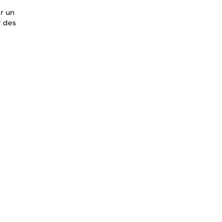
ir un
r des