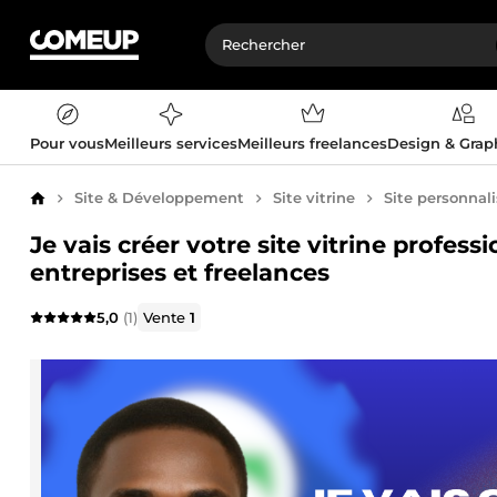
Pour vous
Meilleurs services
Meilleurs freelances
Design & Gra
Site & Développement
Site vitrine
Site personnal
Accueil
Je vais créer votre site vitrine profess
entreprises et freelances
5,0
(1)
Vente
1