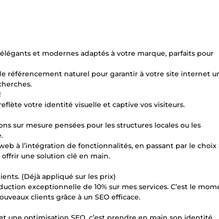
net élégants et modernes adaptés à votre marque, parfaits pour
s de référencement naturel pour garantir à votre site internet u
cherches.
!
flète votre identité visuelle et captive vos visiteurs.
ions sur mesure pensées pour les structures locales ou les
.
 à l’intégration de fonctionnalités, en passant par le choix
frir une solution clé en main.
ents. (Déjà appliqué sur les prix)
duction exceptionnelle de 10% sur mes services. C’est le mom
nouveaux clients grâce à un SEO efficace.
et une optimisation SEO, c’est prendre en main son identité