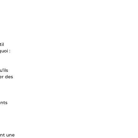
il
uoi :
’ils
er des
ents
ont une