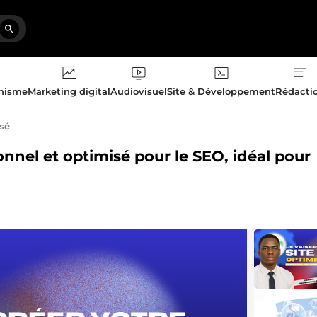
phisme
Marketing digital
Audiovisuel
Site & Développement
Rédacti
isé
ionnel et optimisé pour le SEO, idéal pour