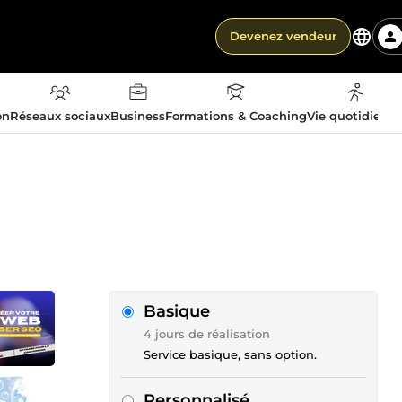
Devenez vendeur
on
Réseaux sociaux
Business
Formations & Coaching
Vie quotidienn
Basique
4 jours de réalisation
Service basique, sans option.
Personnalisé