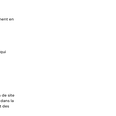
ement en
 qui
 de site
 dans la
t des