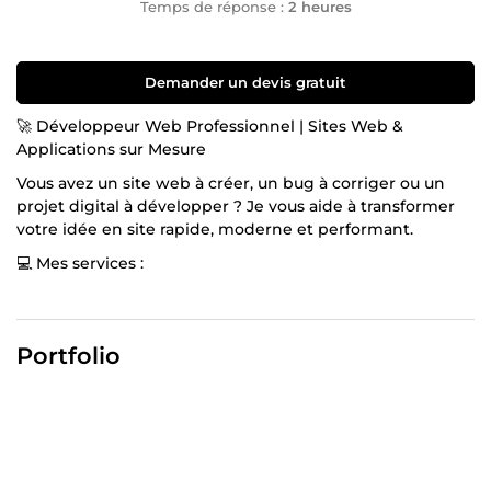
Temps de réponse :
2 heures
Demander un devis gratuit
🚀 Développeur Web Professionnel | Sites Web &
Applications sur Mesure
Vous avez un site web à créer, un bug à corriger ou un
projet digital à développer ? Je vous aide à transformer
votre idée en site rapide, moderne et performant.
💻 Mes services :
✔ Correction de bugs HTML, CSS, JavaScript ✔
Développement de sites web modernes et responsive ✔
Création de sites WordPress professionnels ✔ Création
Portfolio
de boutiques Shopify optimisées pour la vente ✔
Développement front-end (HTML, CSS, JS, React, Vue) ✔
Développement back-end (Node.js, PHP, Python) ✔
Création d’API et applications web sur mesure ✔
Optimisation SEO, performance et sécurité