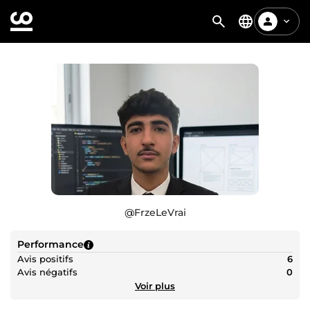
@
FrzeLeVrai
Performance
Avis positifs
6
Avis négatifs
0
Voir plus