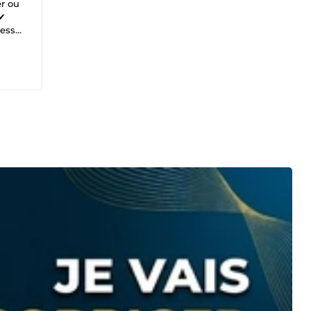
er ou
 ✔
ress
Vue)
itaire
ion