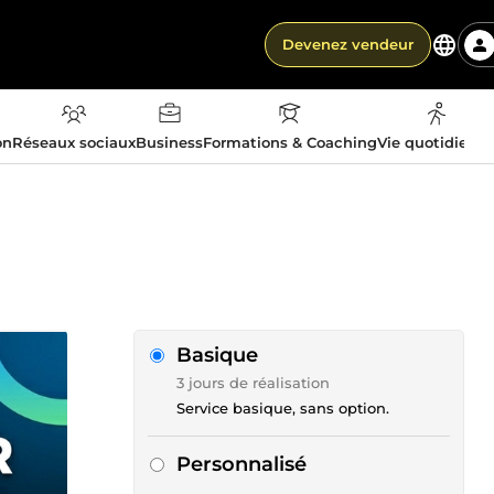
Devenez vendeur
on
Réseaux sociaux
Business
Formations & Coaching
Vie quotidienn
Basique
3 jours de réalisation
Service basique, sans option.
Personnalisé