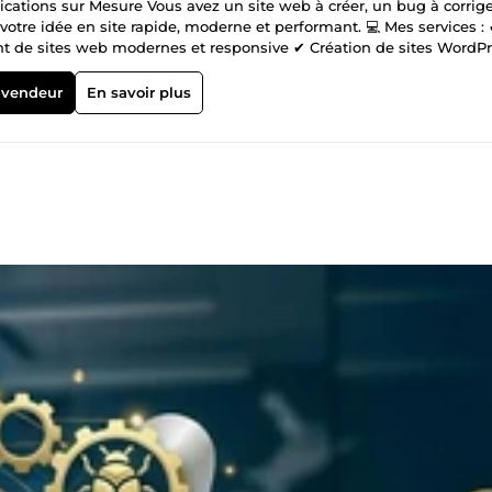
ations sur Mesure Vous avez un site web à créer, un bug à corrig
 votre idée en site rapide, moderne et performant. 💻 Mes services :
t de sites web modernes et responsive ✔ Création de sites WordP
 pour la vente ✔ Développement front-end (HTML, CSS, JS, React, 
ion d’API et applications web sur mesure ✔ Optimisation SEO,
 vendeur
En savoir plus
 ✅ Code propre, rapide et optimisé ✅ Design moderne et responsive
jet ✅ Livraison rapide et professionnelle ✅ Satisfaction client prior
voyez-moi un message et discutons ensemble de la meilleure solut