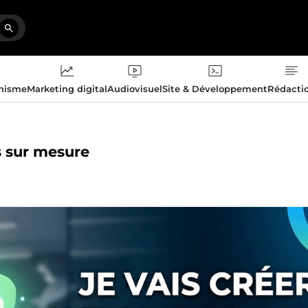
phisme
Marketing digital
Audiovisuel
Site & Développement
Rédacti
s sur mesure