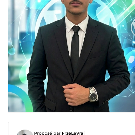
Proposé par
FrzeLeVrai