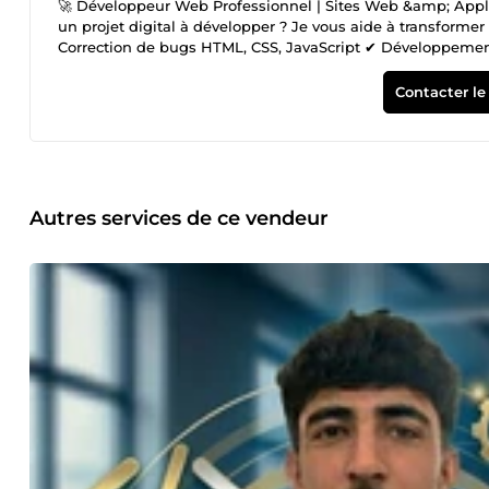
🚀 Développeur Web Professionnel | Sites Web &amp; Applic
un projet digital à développer ? Je vous aide à transformer
Correction de bugs HTML, CSS, JavaScript ✔ Développemen
professionnels ✔ Création de boutiques Shopify optimisées
✔ Développement back-end (Node.js, PHP, Python) ✔ Créat
Contacter le
performance et sécurité 🎯 Pourquoi travailler avec moi ?
(mobile, tablette, PC) ✅ Communication claire et suivi du pro
💬 Vous avez un projet ou un problème sur votre site ? En
pour votre projet. 🚀 Disponible dès maintenant !
Autres services de ce vendeur