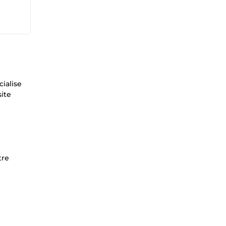
cialise
site
tre