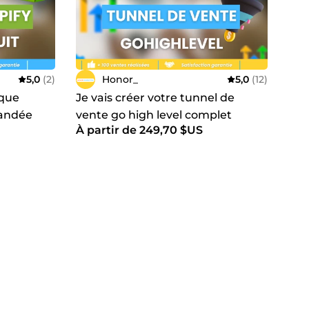
5,0
(2)
Honor_
5,0
(12)
ique
Je vais créer votre tunnel de
randée
vente go high level complet
À partir de 249,70 $US