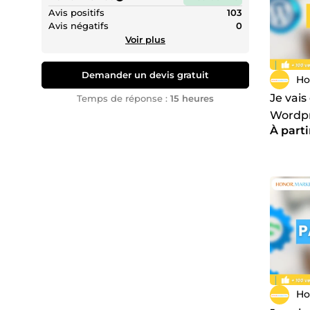
Avis positifs
103
Avis négatifs
0
Voir plus
Demander un devis gratuit
Ho
Je vais
Temps de réponse :
15 heures
Wordpr
À part
Ho