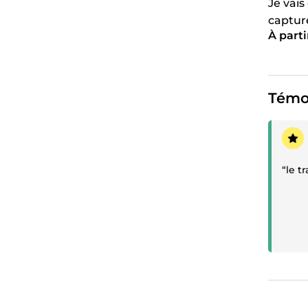
Je vais
captur
À parti
systèm
Témo
Témoi
“le t