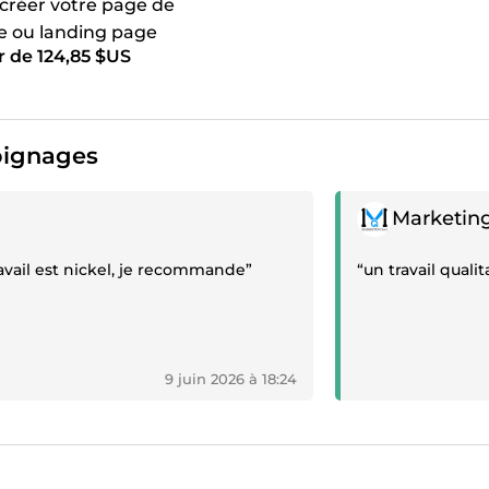
 créer votre page de
e ou landing page
r de 124,85 $US
e.io
ignages
gnage positif
Témoignage posit
Marketin
ravail est nickel, je recommande”
“un travail quali
9 juin 2026 à 18:24