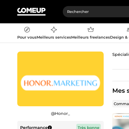
Pour vous
Meilleurs services
Meilleurs freelances
Design &
Spéciali
Mes s
Comman
@
Honor_
Performance
Très bonne