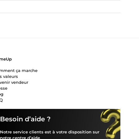
meUp
mment ça marche
s valeurs
venir vendeur
esse
og
Q
Besoin d’aide ?
Notre service clients est à votre disposition sur
notre
centre d’aide