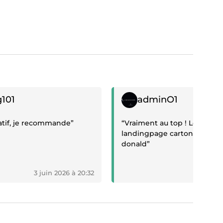
if
Témoignage positif
g101
adminO1
tatif, je recommande”
“Vraiment au top ! Le top d'
landingpage cartonne. Mer
donald”
3 juin 2026 à 20:32
18