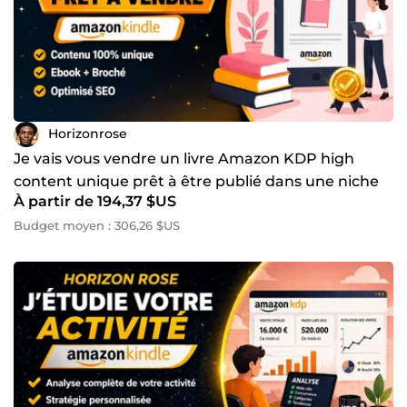
Horizonrose
Je vais vous vendre un livre Amazon KDP high
content unique prêt à être publié dans une niche
À partir de 194,37 $US
rentable
Budget moyen : 306,26 $US