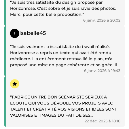
“Je suis très satisfaite du design proposé par
Horizonrose. C'est sobre et je suis ravie des photos.
Merci pour cette belle proposition.”
6 janv. 2026 à 20:02
Témoignage positif
Isabelle45
“Je suis vraiment très satisfaite du travail réalisé.
Horizonrose a repris un texte qui avait été rendu
médiocre. Il a entièrement retravaillé le plan, m'a
proposé une mise en page cohérente et soignée. Il a
su en faire un texte profondément émotionnel. Je
6 janv. 2026 à 19:43
tiens à souligner sa bonne écoute tout au long du
Témoignage positif
processus. Je le remercie sincèrement.”
“FABRICE UN TRE BON SCÉNARISTE SERIEUX A
ECOUTE QUI VOUS DÉROULE VOS PROJETS AVEC
TALENT ET CRÉATIVITÉ VOS VISIONS ET IDÉES SONT
VALORISES ET IMAGES DU FAIT DE SES
COMPÉTENCES PROFESSIONNEL RESPECT DES
22 déc. 2025 à 18:18
DÉLAIES TRES BON TRAVAIL MERCI FABRICE