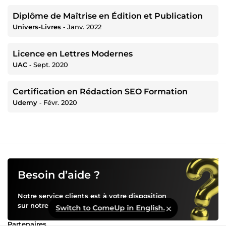
Diplôme de Maîtrise en Édition et Publication
Univers-Livres
‐
Janv. 2022
Licence en Lettres Modernes
UAC
‐
Sept. 2020
Certification en Rédaction SEO Formation
Udemy
‐
Févr. 2020
Besoin d’aide ?
Notre service clients est à votre disposition
sur notre
centre d’aide
Switch to ComeUp in English.
Partenaires