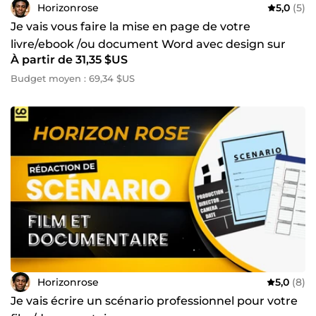
Horizonrose
5,0
(5)
Je vais vous faire la mise en page de votre
livre/ebook /ou document Word avec design sur
À partir de 31,35 $US
Canva
Budget moyen : 69,34 $US
Horizonrose
5,0
(8)
Je vais écrire un scénario professionnel pour votre