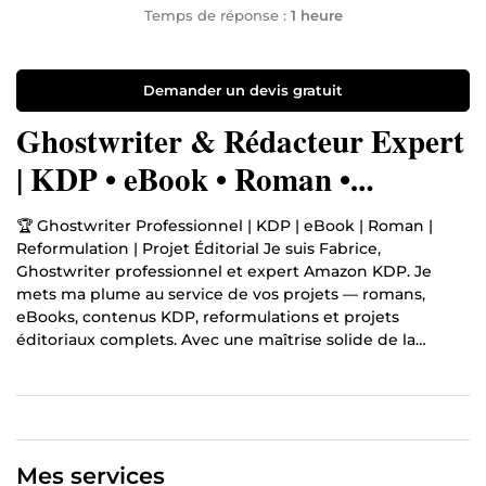
Temps de réponse :
1 heure
Demander un devis gratuit
Ghostwriter & Rédacteur Expert
| KDP • eBook • Roman •
Reformulation • Projet Éditorial
🏆 Ghostwriter Professionnel | KDP | eBook | Roman |
Reformulation | Projet Éditorial Je suis Fabrice,
Ghostwriter professionnel et expert Amazon KDP. Je
mets ma plume au service de vos projets — romans,
eBooks, contenus KDP, reformulations et projets
éditoriaux complets. Avec une maîtrise solide de la
langue et des techniques d'écriture avancées, j'écris à
votre place, dans votre voix, avec votre style. Mon activité
KDP génère aujourd'hui des revenus par mois. Ce que je
construis pour moi, je sais le construire pour vous.
Mes services