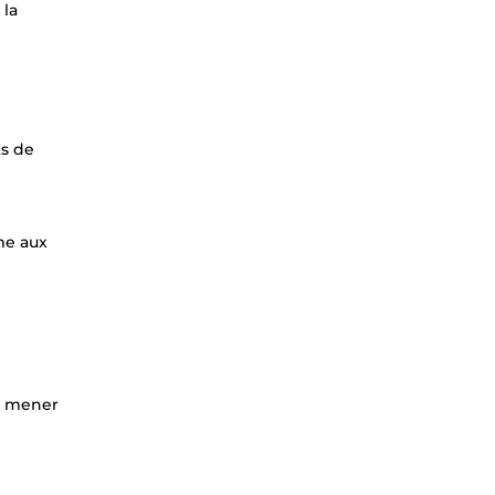
 la
ts de
me aux
ur mener