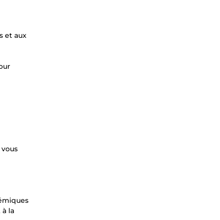
s et aux
our
 vous
démiques
 à la