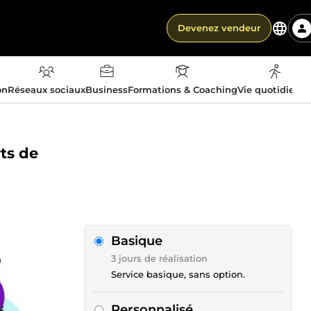
Devenez vendeur
on
Réseaux sociaux
Business
Formations & Coaching
Vie quotidienn
ts de
Basique
3 jours de réalisation
Service basique, sans option.
Personnalisé