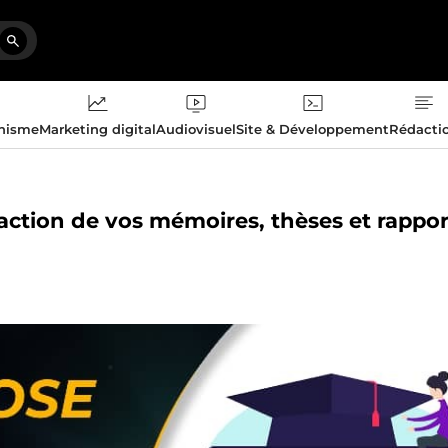
phisme
Marketing digital
Audiovisuel
Site & Développement
Rédacti
action de vos mémoires, thèses et rappor