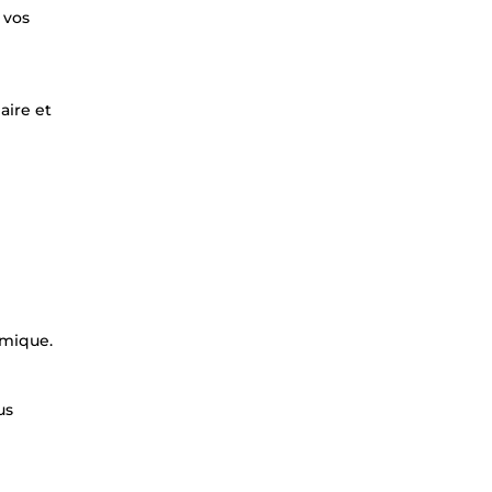
 vos
aire et
émique.
us