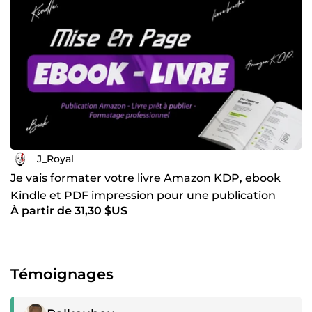
J_Royal
Je vais formater votre livre Amazon KDP, ebook
Kindle et PDF impression pour une publication
À partir de 31,30 $US
professionnelle
Témoignages
Témoignage positif