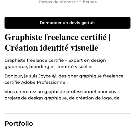
Temps de réponse :
5 heures
Demander un devis gratuit
Graphiste freelance certifié |
Création identité visuelle
Graphiste freelance certifié – Expert en design
graphique, branding et identité visuelle.
Bonjour, je suis Joyce 🍃, designer graphique freelance
certifié Adobe Professionnel.
Vous cherchez un graphiste professionnel pour vos
projets de design graphique, de création de logo, de
charte graphique, ou de branding visuel ? Vous êtes au
bon endroit.
Avec plus de 5 ans d’expérience en design graphique, je
Portfolio
mets mon expertise au service de votre image de
marque. Ma priorité est votre satisfaction, à travers des