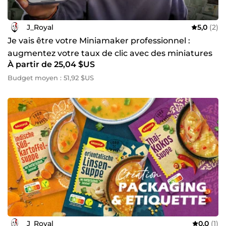
J_Royal
5,0
(2)
Je vais être votre Miniamaker professionnel :
augmentez votre taux de clic avec des miniatures
À partir de 25,04 $US
sur-mesure
Budget moyen : 51,92 $US
J_Royal
0,0
(1)