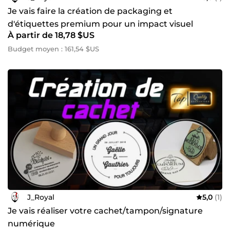
Je vais faire la création de packaging et
d'étiquettes premium pour un impact visuel
À partir de 18,78 $US
optimal
Budget moyen : 161,54 $US
J_Royal
5,0
(1)
Je vais réaliser votre cachet/tampon/signature
numérique