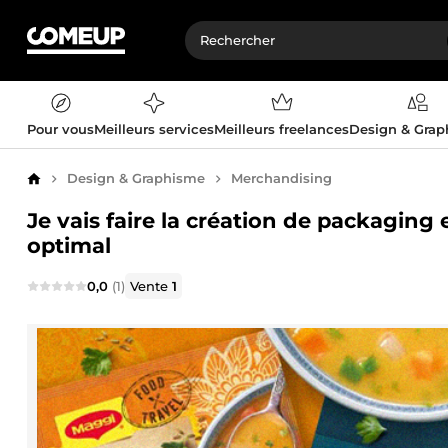
Pour vous
Meilleurs services
Meilleurs freelances
Design & Gra
Design & Graphisme
Merchandising
Accueil
Je vais faire la création de packaging
optimal
0,0
(1)
Vente
1