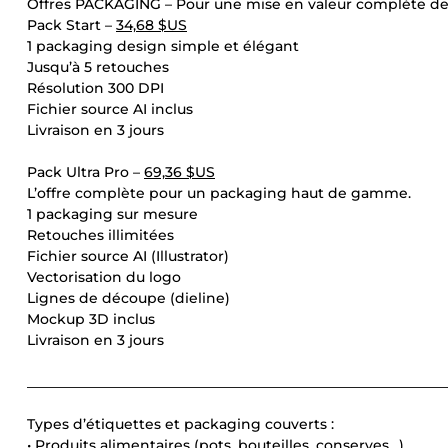
Offres PACKAGING – Pour une mise en valeur complète de
Pack Start –
34,68 $US
1 packaging design simple et élégant
Jusqu’à 5 retouches
Résolution 300 DPI
Fichier source AI inclus
Livraison en 3 jours
Pack Ultra Pro –
69,36 $US
L’offre complète pour un packaging haut de gamme.
1 packaging sur mesure
Retouches illimitées
Fichier source AI (Illustrator)
Vectorisation du logo
Lignes de découpe (dieline)
Mockup 3D inclus
Livraison en 3 jours
____________________________________________________________
Types d’étiquettes et packaging couverts :
• Produits alimentaires (pots, bouteilles, conserves…)