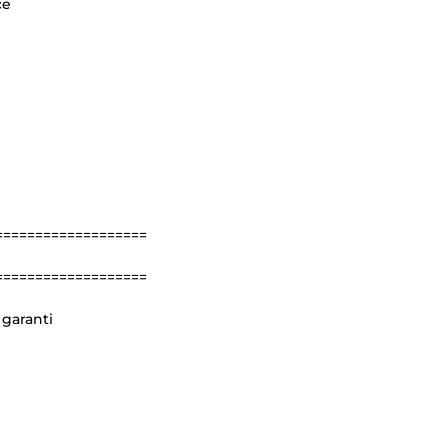
ce
===================
===================
 garanti