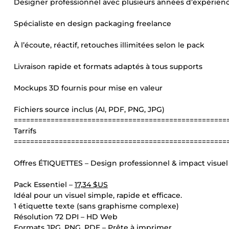
Designer professionnel avec plusieurs années d’expérien
Spécialiste en design packaging freelance
À l’écoute, réactif, retouches illimitées selon le pack
Livraison rapide et formats adaptés à tous supports
Mockups 3D fournis pour mise en valeur
Fichiers source inclus (AI, PDF, PNG, JPG)
====================================================
Tarrifs
====================================================
Offres ÉTIQUETTES – Design professionnel & impact visuel
Pack Essentiel –
17,34 $US
Idéal pour un visuel simple, rapide et efficace.
1 étiquette texte (sans graphisme complexe)
Résolution 72 DPI – HD Web
Formats JPG, PNG, PDF – Prête à imprimer