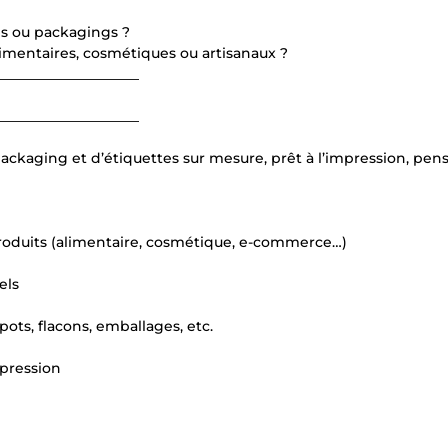
es ou packagings ?
limentaires, cosmétiques ou artisanaux ?
____________________
____________________
ackaging et d’étiquettes sur mesure, prêt à l’impression, pen
roduits (alimentaire, cosmétique, e-commerce…)
els
 pots, flacons, emballages, etc.
mpression