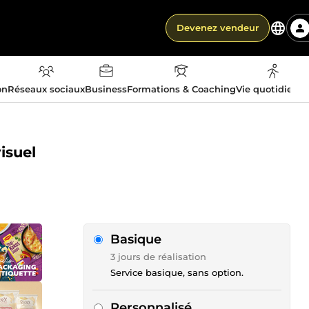
Devenez vendeur
on
Réseaux sociaux
Business
Formations & Coaching
Vie quotidienn
isuel
Basique
3 jours de réalisation
Service basique, sans option.
Personnalisé