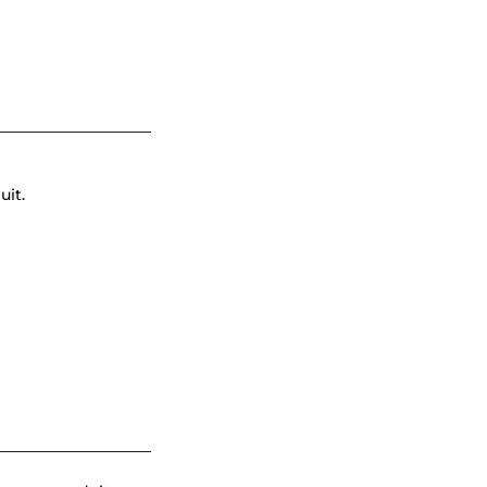
____________________
uit.
____________________