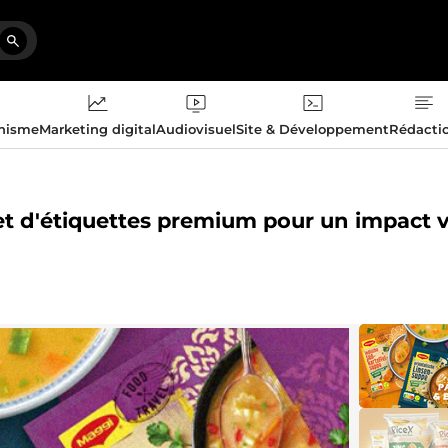
phisme
Marketing digital
Audiovisuel
Site & Développement
Rédacti
 et d'étiquettes premium pour un impact v