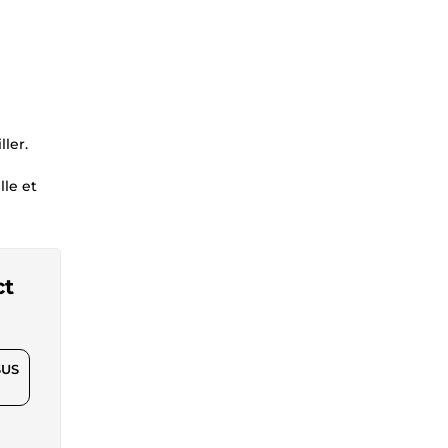
ler.
lle et
ct
$US