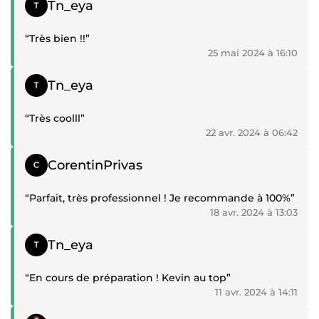
Témoignage positif
Tn_eya
“Très bien !!”
25 mai 2024 à 16:10
Témoignage positif
Tn_eya
“Très coolll”
22 avr. 2024 à 06:42
Témoignage positif
CorentinPrivas
“Parfait, très professionnel ! Je recommande à 100%”
18 avr. 2024 à 13:03
Témoignage positif
Tn_eya
“En cours de préparation ! Kevin au top”
11 avr. 2024 à 14:11