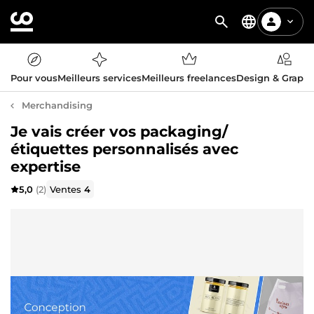
Pour vous
Meilleurs services
Meilleurs freelances
Design & Graph
Merchandising
Je vais créer vos packaging/
étiquettes personnalisés avec
expertise
5,0
(2)
Ventes
4