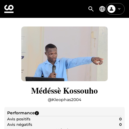
Médéssè Kossouho
@
Kleophas2004
Performance
Avis positifs
0
Avis négatifs
0