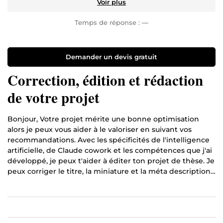
Voir plus
Temps de réponse :
—
Demander un devis gratuit
Correction, édition et rédaction
de votre projet
Bonjour, Votre projet mérite une bonne optimisation
alors je peux vous aider à le valoriser en suivant vos
recommandations. Avec les spécificités de l'intelligence
artificielle, de Claude cowork et les compétences que j'ai
développé, je peux t'aider à éditer ton projet de thèse. Je
peux corriger le titre, la miniature et la méta description
pour optimiser votre site, votre chaîne YouTube ou votre
livre. En clair, je peux améliorer votre travail au lieu de le
laisser dormir bien au chaud dans les tiroirs. Je m'appelle
ZINE Lahouari. Je suis à votre disposition pour vous aider