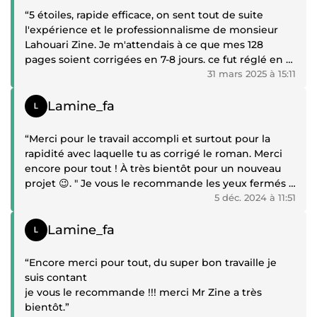
“5 étoiles, rapide efficace, on sent tout de suite
l'expérience et le professionnalisme de monsieur
Lahouari Zine. Je m'attendais à ce que mes 128
pages soient corrigées en 7-8 jours. ce fut réglé en 6.
Un travail remarquable d'une redoutable efficacité
31 mars 2025 à 15:11
académique.
Témoignage positif
Lamine_fa
La différence avec les correcteurs avec qui j'ai traité
par le passé, c'est que monsieur Lahouari Zine, me
“Merci pour le travail accompli et surtout pour la
tenait au courant tout les jours de son avancé sur la
rapidité avec laquelle tu as corrigé le roman. Merci
correction de mon roman avec toujours un
encore pour tout ! À très bientôt pour un nouveau
commentaire utile, sympa ou constructif.
projet 😉. " Je vous le recommande les yeux fermés !
Lorsque je faisait appel à un correcteur il y avait
" Très content d'avoir collaboré avec toi.”
5 déc. 2024 à 11:51
toujours ce soucis du de l'attente sans nouvelles où
on se ronge les sangs. Mais pas là, tout les jours, un
Témoignage positif
Lamine_fa
topo de sa progression comme un présentateur
météo qui chasse les nuages gris et les fautes
“Encore merci pour tout, du super bon travaille je
d'orthographe.
suis contant
je vous le recommande !!! merci Mr Zine a très
Ce fut un réel plaisir de travail avec monsieur
bientôt.”
Lahouari Zine et je gage que ce ne sera pas la