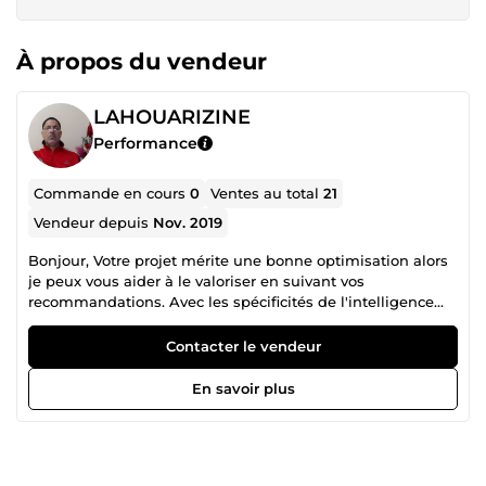
À propos du vendeur
LAHOUARIZINE
Performance
Commande en cours
0
Ventes au total
21
Vendeur depuis
Nov. 2019
Bonjour, Votre projet mérite une bonne optimisation alors
je peux vous aider à le valoriser en suivant vos
recommandations. Avec les spécificités de l'intelligence
artificielle, de Claude cowork et les compétences que j'ai
développé, je peux t'aider à éditer ton projet de thèse. Je
Contacter le vendeur
peux corriger le titre, la miniature et la méta description
pour optimiser votre site, votre chaîne YouTube ou votre
En savoir plus
livre. En clair, je peux améliorer votre travail au lieu de le
laisser dormir bien au chaud dans les tiroirs. Je m'appelle
ZINE Lahouari. Je suis à votre disposition pour vous aider à
éditer, rédiger et corriger votre travail de rédaction et de