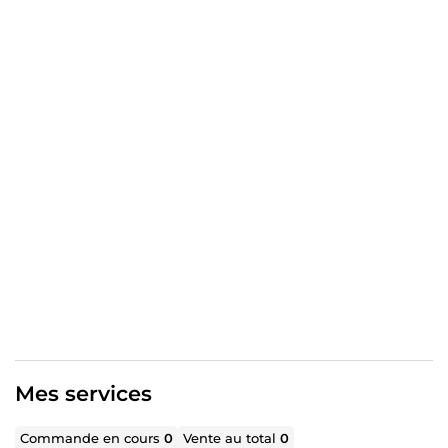
Mes engagements : – Une rédaction soignée et sur
mesure – Des traductions fidèles et naturelles – Une
communication fluide et professionnelle – Le respect
total de vos délais et consignes
Travaillons ensemble pour sublimer vos idées avec des
mots justes et puissants.
Mes services
Commande en cours
0
Vente au total
0