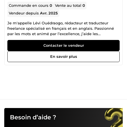
Commande en cours
0
Vente au total
0
Vendeur depuis
Avr. 2025
Je m'appelle Lévi Ouédraogo, rédacteur et traducteur
freelance spécialisé en français et en anglais. Passionné
par les mots et animé par l’excellence, j’aide les
entreprises, entrepreneurs et créateurs de contenu à
transmettre leurs idées avec clarté, justesse et impact.
Contacter le vendeur
Grâce à une parfaite maîtrise des deux langues et une
grande attention aux détails, je garantis des textes fluides,
En savoir plus
cohérents et adaptés à votre public cible. Que ce soit pour
des articles de blog, du contenu marketing, des
documents professionnels ou des traductions précises, je
mets un point d’honneur à fournir un travail de haute
qualité, toujours livré dans les délais. Mes engagements : –
Une rédaction soignée et sur mesure – Des traductions
fidèles et naturelles – Une communication fluide et
professionnelle – Le respect total de vos délais et
consignes Travaillons ensemble pour sublimer vos idées
avec des mots justes et puissants.
Besoin d’aide ?