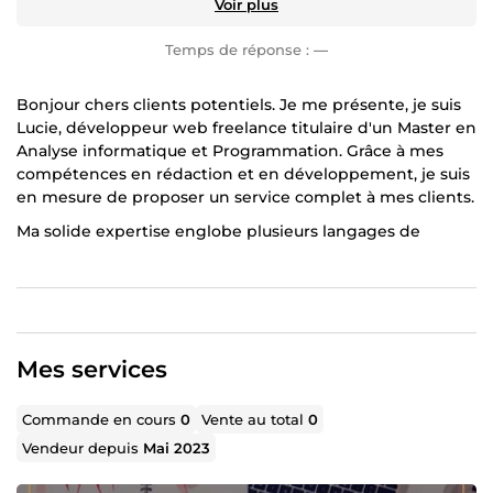
Voir plus
Temps de réponse :
—
Bonjour chers clients potentiels. Je me présente, je suis
Lucie, développeur web freelance titulaire d'un Master en
Analyse informatique et Programmation. Grâce à mes
compétences en rédaction et en développement, je suis
en mesure de proposer un service complet à mes clients.
Ma solide expertise englobe plusieurs langages de
programmation tels que PHP, JavaScript, HTML, CSS, et
bien d'autres. De plus, je suis à l'aise dans l'utilisation de
frameworks tels que ReactJS, Bootstrap, jQuery, Laravel,
ce qui me permet de concevoir des applications web à la
fois performantes et esthétiquement attrayantes.
Mes services
Outre mes compétences en développement, j'ai
également acquis une grande expérience en tant que
Commande en cours
0
Vente au total
0
rédacteur web. Je me spécialise dans le référencement
Vendeur depuis
Mai 2023
et le marketing digital, ce qui me permet de rédiger du
contenu optimisé pour les moteurs de recherche (SEO)