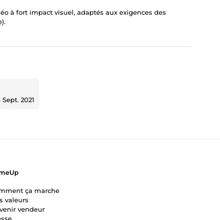
déo à fort impact visuel, adaptés aux exigences des
).
‐
Sept. 2021
meUp
mment ça marche
s valeurs
venir vendeur
esse