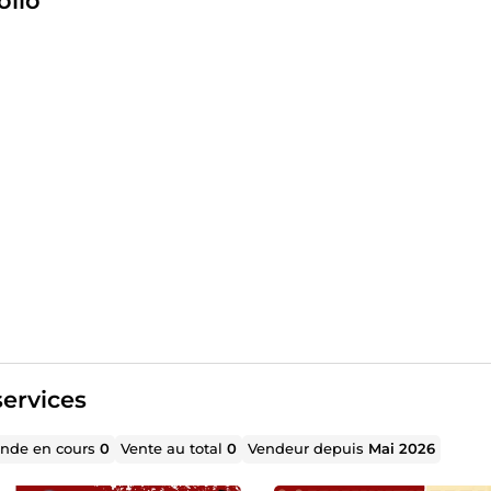
olio
ign & la Création Visuelle : La conception sur-mesure d'affiche
taires percutantes. Pas de templates basiques, je conçois des
ion de vos prospects.
namique Vidéo : Du montage short-form (Reels, TikTok, Shorts) 
impactants pour maximiser votre présence en ligne.
rformance Opérationnelle : Une animation engagée de vos r
une gestion de vos e-mails et de pour fidéliser vos clients en tout
ur Absolue : Un travail soigné au pixel près, une écoute atten
és.
à passer à la vitesse supérieure ? Ne choisissez plus entre so
ennes. Confiez-moi vos projets pour libérer votre temps et ma
rez mes services ci-dessous et sélectionnez l'offre qui répond
sur-mesure, n'hésitez pas à me contacter pour qu'on en discut
ervices
de en cours
0
Vente au total
0
Vendeur depuis
Mai 2026