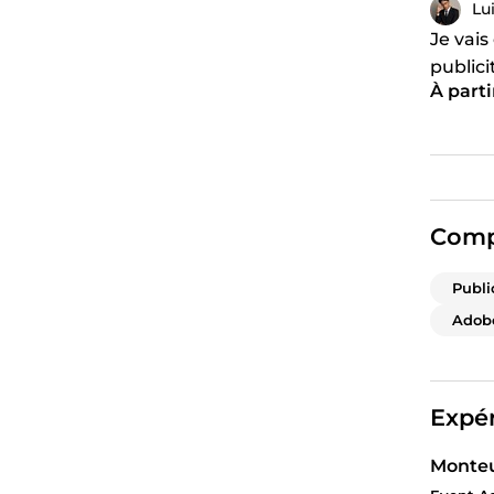
Lu
Je vais
publicit
À parti
impact
Comp
Publi
Adob
Expér
Monteu