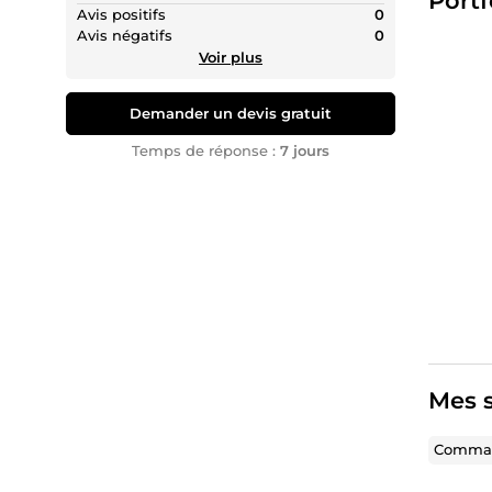
Portf
Avis positifs
0
💻Le Des
Avis négatifs
0
publici
Voir plus
l'attent
🎬La Dy
Demander un devis gratuit
titres 
Temps de réponse :
7 jours
📱La Pe
La Rigue
respect
🎯 Prêt 
quotidi
✔️Explo
projet 
Mes s
Comman