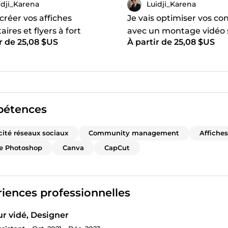
idji_Karena
Luidji_Karena
 créer vos affiches
Je vais optimiser vos co
aires et flyers à fort
avec un montage vidéo s
r de 25,08 $US
À partir de 25,08 $US
 visuel
pour les Shorts et Reels
étences
cité réseaux sociaux
Community management
Affiches
e Photoshop
Canva
CapCut
iences professionnelles
r vidé, Designer