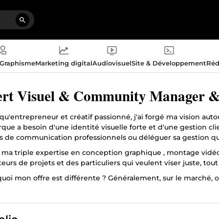
 Graphisme
Marketing digital
Audiovisuel
Site & Développement
Réd
rt Visuel & Community Manager &
qu'entrepreneur et créatif passionné, j'ai forgé ma vision auto
ue a besoin d'une identité visuelle forte et d'une gestion cli
s de communication professionnels ou déléguer sa gestion qu
 ma triple expertise en conception graphique , montage vidéo 
eurs de projets et des particuliers qui veulent viser juste, tout
uoi mon offre est différente ? Généralement, sur le marché, on 
e pour ses supports, un monteur pour ses vidéos, et un assista
 et de la simplicité : un partenaire unique pour propulser votr
uipe avec moi, c'est mettre au service de votre projet :