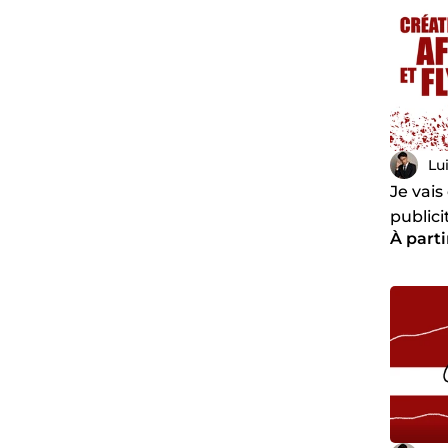
Lu
Je vais
publici
À parti
profes