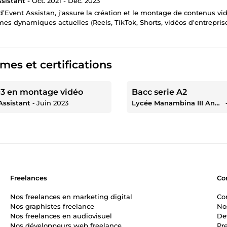
sistant -
Oct. 2021 - Déc. 2023
d’Event Assistan, j'assure la création et le montage de contenus vi
mes dynamiques actuelles (Reels, TikTok, Shorts, vidéos d'entreprise
mes et certifications
3 en montage vidéo
Bacc serie A2
Assistant
‐
Juin 2023
Lycée Manambina III Annnexe
Freelances
Co
Nos freelances en marketing digital
Co
Nos graphistes freelance
No
Nos freelances en audiovisuel
De
Nos développeurs web freelance
Pr