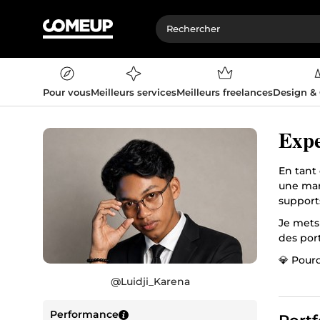
Pour vous
Meilleurs services
Meilleurs freelances
Design &
Expe
En tant 
une marq
support
Je mets
des port
💎 Pourq
graphist
@
Luidji_Karena
synergie
Faire éq
Performance