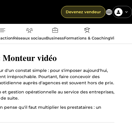
Devenez vendeur
action
Réseaux sociaux
Business
Formations & Coaching
Vie quotid
 Monteur vidéo
ur d'un constat simple : pour s'imposer aujourd'hui,
ent irréprochable. Pourtant, faire concevoir des
otidienne auprès d'agences est souvent hors de prix.
et gestion opérationnelle au service des entreprises,
 de suite.
pense qu'il faut multiplier les prestataires : un
nt pour son secrétariat. Je vous propose la voie de la
e image et fluidifier votre quotidien.