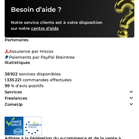
Besoin d’aide ?
Notre service clients est à votre disposition
sur notre
centre d’aide
Partenaires
Assurance par Hiscox
Paiements par PayPal Braintree
Statistiques
38 922
services disponibles
1 335 221
commandes effectuées
99 %
d’avis positifs
Services
Freelances
ComeUp
Adhère à la Fédération du e-commerce et de la vente à