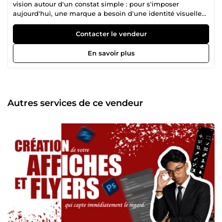
vision autour d'un constat simple : pour s'imposer
aujourd'hui, une marque a besoin d'une identité visuelle
forte et d'une gestion client irréprochable. Pourtant, faire
concevoir des supports de communication professionnels
Contacter le vendeur
ou déléguer sa gestion quotidienne auprès d'agences est
souvent hors de prix. Je mets ma triple expertise en
En savoir plus
conception graphique , montage vidéo et gestion
opérationnelle au service des entreprises, des porteurs de
projets et des particuliers qui veulent viser juste, tout de
suite. 💎 Pourquoi mon offre est différente ? Généralement,
sur le marché, on pense qu'il faut multiplier les
Autres services de ce vendeur
prestataires : un graphiste pour ses supports, un monteur
pour ses vidéos, et un assistant pour son secrétariat. Je
vous propose la voie de la synergie et de la simplicité : un
partenaire unique pour propulser votre image et fluidifier
votre quotidien. Faire équipe avec moi, c'est mettre au
service de votre projet : 💻Le Design &amp; la Création
Visuelle : La conception sur-mesure d'affiches, de flyers, de
dépliants et de bannières publicitaires percutantes. Pas de
templates basiques, je conçois des visuels stratégiques
pour capter immédiatement l'attention de vos prospects.
🎬La Dynamique Vidéo : Du montage short-form (Reels,
TikTok, Shorts) rythmé, avec des transitions fluides et des
sous-titres impactants pour maximiser votre présence en