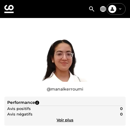
@
manalkerroumi
Performance
Avis positifs
0
Avis négatifs
0
Voir plus