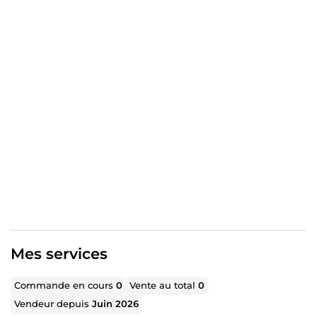
PostgreSQL · MongoDB
✅ Ce que j'apporte à vos projets : — Développement full-
stack rapide et structuré — Tests QA et fiabilité des
livrables — Communication claire et suivi rigoureux —
Trilingue : Arabe / Français / Anglais
Disponible pour des missions freelance en
développement web, mobile ou QA.
Mes services
Commande en cours
0
Vente au total
0
Vendeur depuis
Juin 2026