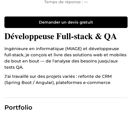
Temps de réponse :
—
Demander un devis gratuit
Développeuse Full-stack & QA
Ingénieure en informatique (MIAGE) et développeuse
full-stack, je conçois et livre des solutions web et mobiles
de bout en bout — de l'analyse des besoins jusqu'aux
tests QA.
J'ai travaillé sur des projets variés : refonte de CRM
(Spring Boot / Angular), plateformes e-commerce
(Laravel / Vue.js / NuxtJS), applications mobiles (Flutter /
Firebase) et microservices Java. Je maîtrise aussi bien le
front-end que le back-end, avec une sensibilité
Portfolio
particulière pour la qualité du code et les bonnes
pratiques agiles.
🛠 Stack principale : PHP · Laravel · Java · Spring Boot ·
Angular · React · Vue.js · NuxtJS · Node.js · MySQL ·