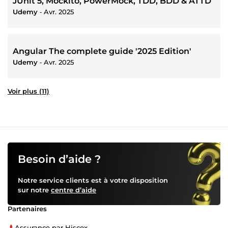
JUnit 5, Mockito, PowerMock, TDD, BDD & ATTD
Udemy
‐
Avr. 2025
Angular The complete guide '2025 Edition'
Udemy
‐
Avr. 2025
Voir plus (11)
Besoin d’aide ?
Notre service clients est à votre disposition
sur notre
centre d’aide
Partenaires
Assurance par Hiscox