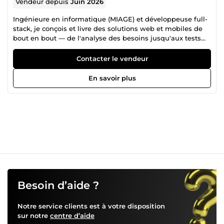
Vendeur depuis
Juin 2026
Ingénieure en informatique (MIAGE) et développeuse full-
stack, je conçois et livre des solutions web et mobiles de
bout en bout — de l'analyse des besoins jusqu'aux tests
QA. J'ai travaillé sur des projets variés : refonte de CRM
(Spring Boot / Angular), plateformes e-commerce (Laravel /
Contacter le vendeur
Vue.js / NuxtJS), applications mobiles (Flutter / Firebase) et
microservices Java. Je maîtrise aussi bien le front-end que
En savoir plus
le back-end, avec une sensibilité particulière pour la
qualité du code et les bonnes pratiques agiles. 🛠 Stack
principale : PHP · Laravel · Java · Spring Boot · Angular ·
React · Vue.js · NuxtJS · Node.js · MySQL · PostgreSQL ·
MongoDB ✅ Ce que j'apporte à vos projets : —
Développement full-stack rapide et structuré — Tests QA
et fiabilité des livrables — Communication claire et suivi
rigoureux — Trilingue : Arabe / Français / Anglais
Disponible pour des missions freelance en
développement web, mobile ou QA.
Besoin d’aide ?
Notre service clients est à votre disposition
sur notre
centre d’aide