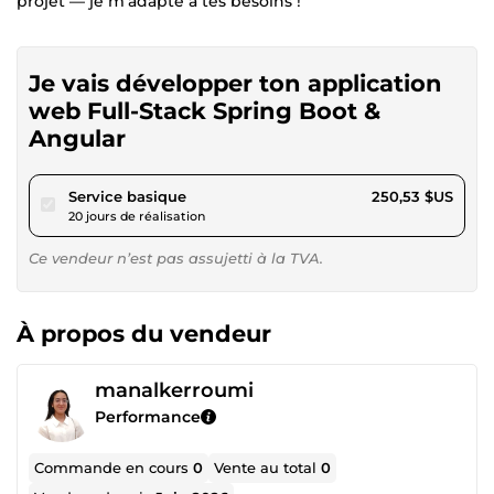
projet — je m'adapte à tes besoins !
Je vais développer ton application
web Full-Stack Spring Boot &
Angular
pour 230,90 $US
Service basique
250,53 $US
20 jours de réalisation
Ce vendeur n’est pas assujetti à la TVA.
À propos du vendeur
manalkerroumi
Performance
Commande en cours
0
Vente au total
0