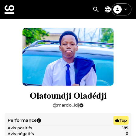
Olatoundji Oladédji
@
mardo_ldj
Performance
Top
Avis positifs
185
Avis négatifs
0