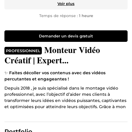
Voir plus
Temps de réponse :
1 heure
Demander un devis gratuit
Monteur Vidéo
PROFESSIONNEL
Créatif | Expert
ADS/Reels/Shorts/VSL &
✨
Faites décoller vos contenus avec des vidéos
YouTube | Miniamaker🚀
percutantes et engageantes !
Depuis 2018 , je suis spécialisé dans le montage vidéo
professionnel, avec l’objectif d’aider mes clients à
transformer leurs idées en vidéos puissantes, captivantes
et optimisées pour atteindre leurs objectifs. Grâce à mon
savoir-faire, vos vidéos ne passeront plus inaperçues.
🎯
Pourquoi me choisir ?
Portfolio
💯 #Mon parcours :