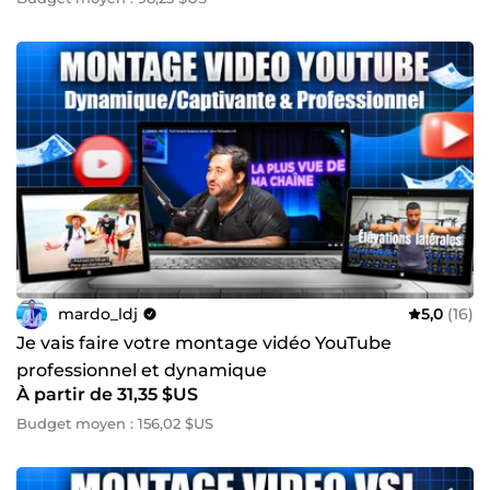
puissants et optimisés pour convertir.
Touchez des millions de personnes
.
Augmentez l'engagement
de votre communauté, etc.
📩 #Travaillons ensemble !
Si vous avez lu jusqu'ici je suppose que vous êtes prêt à
transformer vos idées en chef-d'œuvre visuel, alors
contactez-moi dès maintenant pour voir vos vidéos faire
la différence sans pression !
À vous de jouer ;) A très vite, Mardochée !
mardo_ldj
5,0
(16)
Je vais faire votre montage vidéo YouTube
professionnel et dynamique
À partir de 31,35 $US
Budget moyen : 156,02 $US