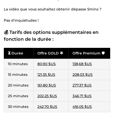
La vidéo que vous souhaitez obtenir dépasse 5mins ?
Pas d'inquiétudes !
💰 Tarifs des options supplémentaires en
fonction de la durée :
⏳
Durée
Offre GOLD
🌟
Offre Premium
🛡️
10 minutes
80,90 $US
138,68 $US
15 minutes
121,35 $US
208,03 $US
20 minutes
161,80 $US
277,37 $US
25 minutes
202,25 $US
346,71 $US
30 minutes
242,70 $US
416,05 $US