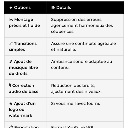
🔹 Options
📝 Détails
✂️
Montage
Suppression des erreurs,
précis et fluide
agencement harmonieux des
séquences.
🔗
Transitions
Assure une continuité agréable
simples
et naturelle.
🎵
Ajout de
Ambiance sonore adaptée au
musique libre
contenu.
de droits
🎙️
Correction
Réduction des bruits,
audio de base
ajustement des niveaux.
🔥
Ajout d’un
Si vous me l'avez fourni.
logo ou
watermark
📋
Exportation
Format YouTube 16:9.