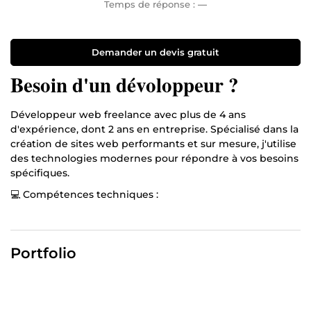
Temps de réponse :
—
Demander un devis gratuit
Besoin d'un dévoloppeur ?
Développeur web freelance avec plus de 4 ans
d'expérience, dont 2 ans en entreprise. Spécialisé dans la
création de sites web performants et sur mesure, j'utilise
des technologies modernes pour répondre à vos besoins
spécifiques.
💻 Compétences techniques :
Python/Django : Développement backend robuste et sécurisé.

Bootstrap : Interfaces utilisateur responsives et esthétiques.
SQL : Gestion de bases de données optimisée.

Portfolio
📈 Ce que je vous propose :
Création ou refonte de sites web.

Développement d'applications web sur mesure.
