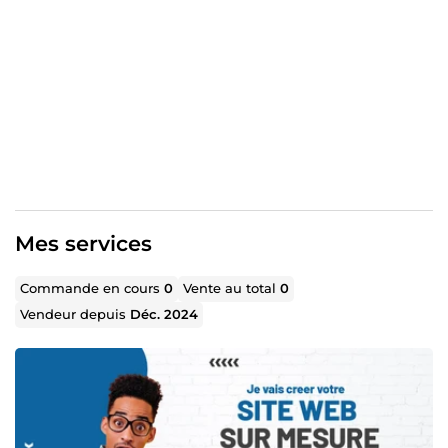
Intégration et optimisation de bases de données.

✅ Travail rigoureux, respect des délais et communication
claire pour garantir votre satisfaction. 📩 Contactez-moi
pour discuter de votre projet et trouver ensemble la
meilleure solution !
Si besoin, je peux l'adapter selon vos objectifs ou votre
plateforme. 😊
Mes services
Commande en cours
0
Vente au total
0
Vendeur depuis
Déc. 2024