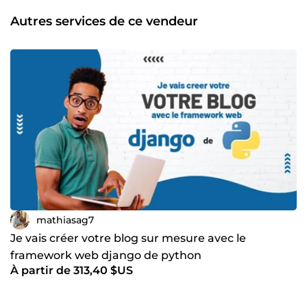
Développement d'applications web sur mesure.
Intégration et optimisation de bases de données.
Autres services de ce vendeur
Assistance technique et maintenance. ✅ Travail rigoureux,
respect des délais et communication claire pour garantir
votre satisfaction. 📩 Contactez-moi pour discuter de votre
projet et trouver ensemble la meilleure solution ! Si besoin,
je peux l'adapter selon vos objectifs ou votre plateforme. 😊
mathiasag7
Je vais créer votre blog sur mesure avec le
framework web django de python
À partir de 313,40 $US