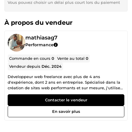
Vous pouvez choisir un délai plus court lors du paiement
À propos du vendeur
mathiasag7
Performance
Commande en cours
0
Vente au total
0
Vendeur depuis
Déc. 2024
Développeur web freelance avec plus de 4 ans
d'expérience, dont 2 ans en entreprise. Spécialisé dans la
création de sites web performants et sur mesure, j'utilise
des technologies modernes pour répondre à vos besoins
spécifiques. 💻 Compétences techniques : Python/Django :
Contacter le vendeur
Développement backend robuste et sécurisé. Bootstrap :
Interfaces utilisateur responsives et esthétiques. SQL :
En savoir plus
Gestion de bases de données optimisée. HTMX :
Expérience utilisateur dynamique et fluide. 📈 Ce que je
vous propose : Création ou refonte de sites web.