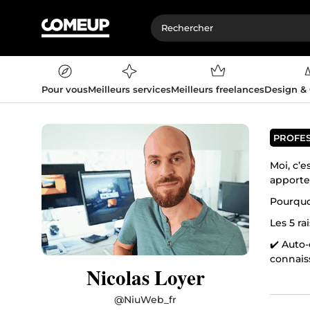
Pour vous
Meilleurs services
Meilleurs freelances
Design &
PROFE
Moi, c’e
apporte
Pourquo
Les 5 ra
✔️ Auto
connais
Nicolas Loyer
Passion
💡 Envie
@
NiuWeb_fr