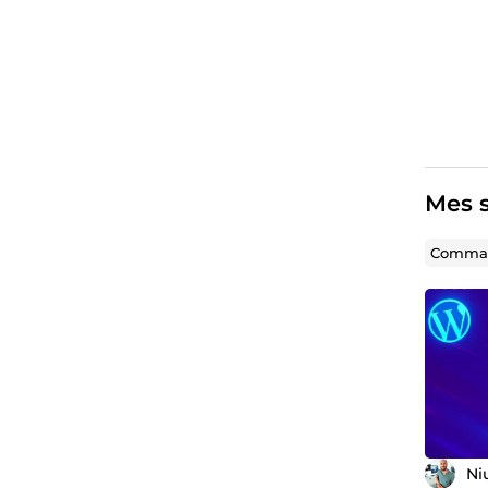
Mes s
Comman
Ni