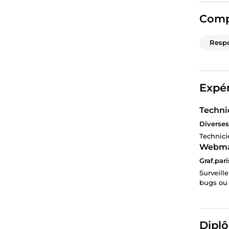
Comp
Respo
Expér
Techni
Diverses
Technici
Webma
Graf.pari
Surveill
bugs ou 
Diplô