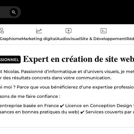
 Graphisme
Marketing digital
Audiovisuel
Site & Développement
Réd
Expert en création de site we
SSIONNEL
st Nicolas. Passionné d’informatique et d’univers visuels, je 
r des résultats concrets dans votre communication.
i moi ? Parce que vous bénéficierez d'une expertise professi
isons de me faire confiance :
-entreprise basée en France ✔️ Licence en Conception Design U
sances en bonnes pratiques du web) ✔️ Services couverts par
né
 de discuter de votre projet ou de vos idées ? N’hésitez pas à 