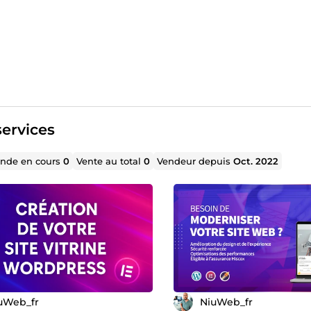
ervices
de en cours
0
Vente au total
0
Vendeur depuis
Oct. 2022
uWeb_fr
NiuWeb_fr