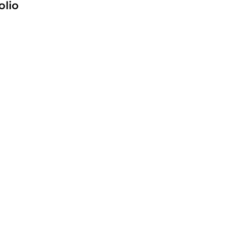
olio
te !