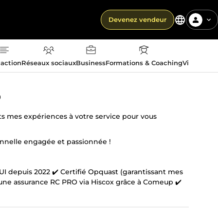
Devenez vendeur
action
Réseaux sociaux
Business
Formations & Coaching
Vie quotid
b
mets mes expériences à votre service pour vous
onnelle engagée et passionnée !
I depuis 2022 ✔️ Certifié Opquast (garantissant mes
 une assurance RC PRO via Hiscox grâce à Comeup ✔️
me contacter, je serai ravi d’échanger avec vous.