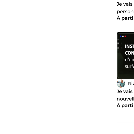
Je vais
person
À parti
Elemen
Ni
Je vais
nouvell
À parti
site W
extens