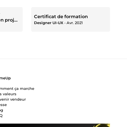
-
Certificat de formation
en projet
Designer UI-UX
‐
Avr. 2021
meUp
mment ça marche
s valeurs
venir vendeur
esse
og
Q