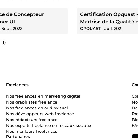
ce de Concepteur
Certification Opquast 
ner UI
Maîtrise de la Qualité 
‐
Sept. 2022
OPQUAST
‐
Juil. 2021
Web
 (1)
Freelances
Co
Nos freelances en marketing digital
Co
Nos graphistes freelance
No
Nos freelances en audiovisuel
De
Nos développeurs web freelance
Pr
Nos rédacteurs freelance
Bl
Nos experts freelance en réseaux sociaux
FA
Nos meilleurs freelances
Partenaires