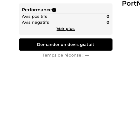
Portf
À très vi
Performance
Avis positifs
0
Avis négatifs
0
Voir plus
Demander un devis gratuit
Temps de réponse :
—