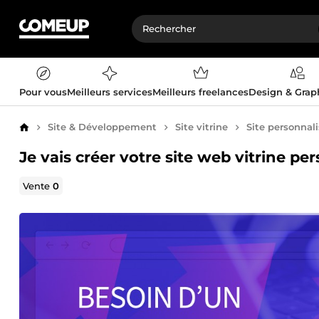
Pour vous
Meilleurs services
Meilleurs freelances
Design & Gra
Site & Développement
Site vitrine
Site personnal
Accueil
Je vais créer votre site web vitrine p
Vente
0