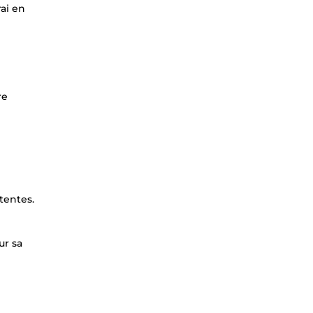
ai en
re
tentes.
ur sa