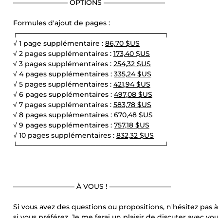
———————— OPTIONS —————————
Formules d'ajout de pages :
┌──────────────────────────────┐
√ 1 page supplémentaire :
86,70 $US
√ 2 pages supplémentaires :
173,40 $US
√ 3 pages supplémentaires :
254,32 $US
√ 4 pages supplémentaires :
335,24 $US
√ 5 pages supplémentaires :
421,94 $US
√ 6 pages supplémentaires :
497,08 $US
√ 7 pages supplémentaires :
583,78 $US
√ 8 pages supplémentaires :
670,48 $US
√ 9 pages supplémentaires :
757,18 $US
√ 10 pages supplémentaires :
832,32 $US
└──────────────────────────────┘
————————— À VOUS ! —————————
Si vous avez des questions ou propositions, n'hésitez pa
si vous préférez. Je me ferai un plaisir de discuter avec vou