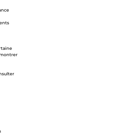
nance
ients
rtaine
 montrer
nsulter
n