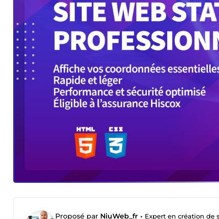
Proposé par
NiuWeb_fr
•
Expert en création de 