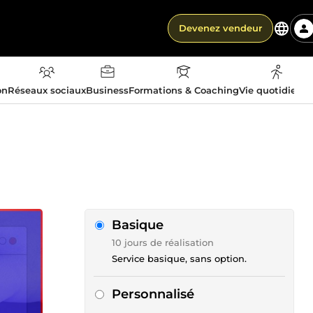
Devenez vendeur
on
Réseaux sociaux
Business
Formations & Coaching
Vie quotidienn
Basique
10 jours de réalisation
Service basique, sans option.
Personnalisé