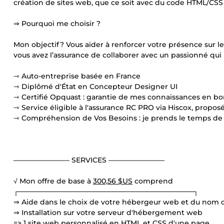
création de sites web, que ce soit avec du code HTML/CS
⇒ Pourquoi me choisir ?
Mon objectif ? Vous aider à renforcer votre présence sur l
vous avez l’assurance de collaborer avec un passionné qui
⇾ Auto-entreprise basée en France
⇾ Diplômé d'État en Concepteur Designer UI
⇾ Certifié Opquast : garantie de mes connaissances en b
⇾ Service éligible à l'assurance RC PRO via Hiscox, propo
⇾ Compréhension de Vos Besoins : je prends le temps de c
———————— SERVICES ————————
√ Mon offre de base à
300,56 $US
comprend
┌───────────────────────────────────┐
⇒ Aide dans le choix de votre hébergeur web et du nom
⇒ Installation sur votre serveur d'hébergement web
=> 1 site web personnalisé en HTML et CSS d'une page