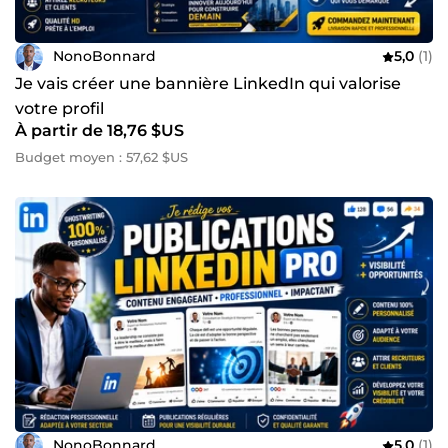
NonoBonnard
5,0
(1)
Je vais créer une bannière LinkedIn qui valorise
votre profil
À partir de 18,76 $US
Budget moyen : 57,62 $US
NonoBonnard
5,0
(1)