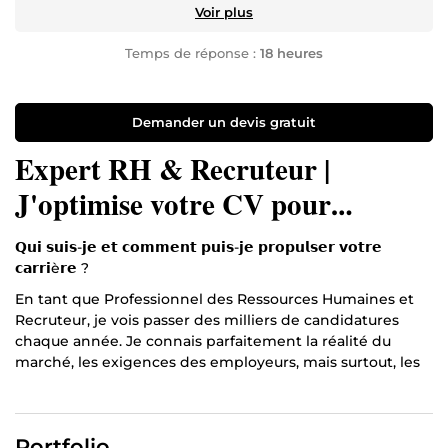
Voir plus
Temps de réponse :
18 heures
Demander un devis gratuit
Expert RH & Recruteur |
J'optimise votre CV pour
dompter les ATS et décrocher des
𝗤𝘂𝗶 𝘀𝘂𝗶𝘀-𝗷𝗲 𝗲𝘁 𝗰𝗼𝗺𝗺𝗲𝗻𝘁 𝗽𝘂𝗶𝘀-𝗷𝗲 𝗽𝗿𝗼𝗽𝘂𝗹𝘀𝗲𝗿 𝘃𝗼𝘁𝗿𝗲
entretiens.
𝗰𝗮𝗿𝗿𝗶è𝗿𝗲 ?
En tant que Professionnel des Ressources Humaines et
Recruteur, je vois passer des milliers de candidatures
chaque année. Je connais parfaitement la réalité du
marché, les exigences des employeurs, mais surtout, les
rouages des logiciels de tri automatisés (ATS) et les
secrets des profils LinkedIn qui convertissent.
Aujourd'hui, envoyer des centaines de CV classiques ou
Portfolio
attendre passivement ne suffit plus. Pour décrocher