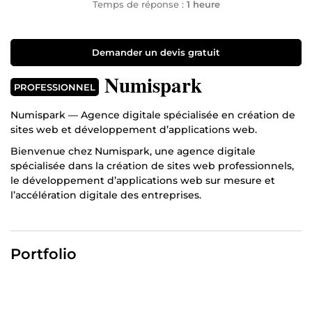
Temps de réponse :
1 heure
Demander un devis gratuit
Numispark
PROFESSIONNEL
Numispark — Agence digitale spécialisée en création de
sites web et développement d’applications web.
Bienvenue chez Numispark, une agence digitale
spécialisée dans la création de sites web professionnels,
le développement d’applications web sur mesure et
l’accélération digitale des entreprises.
Nous accompagnons entrepreneurs, startups, PME et
entreprises ambitieuses dans la conception de solutions
digitales modernes, performantes et orientées résultats.
Portfolio
Dans un environnement digital ultra concurrentiel, avoir
simplement une présence en ligne ne suffit plus. Votre
site web ou votre application doit devenir un véritable
levier de croissance capable d’attirer, convaincre et