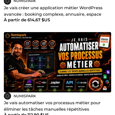
NUMISPARK
Je vais créer une application métier WordPress
avancée : booking complexe, annuaire, espace
À partir de 614,67 $US
client, CRM
NUMISPARK
Je vais automatiser vos processus métier pour
éliminer les tâches manuelles répétitives
À partir de 112,90 $US