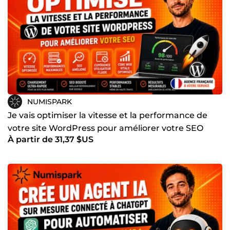
Votre réussite devient notre priorité.
Notre méthode de travail
Analyse du besoin
Nous comprenons votre projet, vos objectifs et vos
contraintes.
Conception stratégique
Nous définissons l’architecture, le parcours utilisateur et
NUMISPARK
les fonctionnalités clés.
Je vais optimiser la vitesse et la performance de
Développement
votre site WordPress pour améliorer votre SEO
À partir de 31,37 $US
Nous développons une solution robuste, rapide et
évolutive.
Livraison et optimisation
Tests, déploiement, corrections et amélioration continue.
À qui s’adresse notre agence ?
Nous accompagnons :