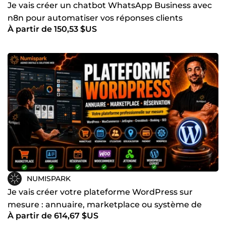
Je vais créer un chatbot WhatsApp Business avec
Nos prestations design incluent :
n8n pour automatiser vos réponses clients
Wireframes Maquettes UI Prototypes interactifs Design
À partir de 150,53 $US
systems
Chaque interface est conçue pour améliorer l’expérience
utilisateur et maximiser vos résultats business.
Automatisation digitale et intelligence artificielle
Le digital moderne repose aussi sur l’automatisation.
Nous aidons les entreprises à automatiser leurs
workflows via :
Automatisations métier Connexions API Agents IA
Chatbots Process automatisés
Résultat :
Gain de temps Réduction des tâches répétitives
NUMISPARK
Amélioration de la productivité Réduction des coûts
Je vais créer votre plateforme WordPress sur
opérationnels Pourquoi choisir Numispark ?
mesure : annuaire, marketplace ou système de
Chez Numispark, nous combinons vision business et
À partir de 614,67 $US
réservation
expertise technique.