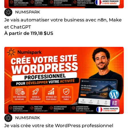
Vous êtes au bon endroit.
NUMISPARK
Numispark est prêt à transformer votre vision en solution
Je vais automatiser votre business avec n8n, Make
digitale concrète.
et ChatGPT
Contactez-nous sur ComeUp et parlons de votre projet.
À partir de 119,18 $US
NUMISPARK
Je vais crée votre site WordPress professionnel