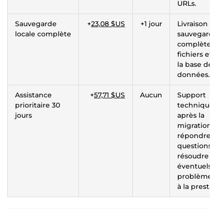
URLs.
Sauvegarde
+
23,08 $US
+1 jour
Livraison d
locale complète
sauvegard
complète 
fichiers et 
la base de
données.
Assistance
+
57,71 $US
Aucun
Support
prioritaire 30
technique
jours
après la
migration 
répondre à
questions 
résoudre le
éventuels
problèmes 
à la prestat