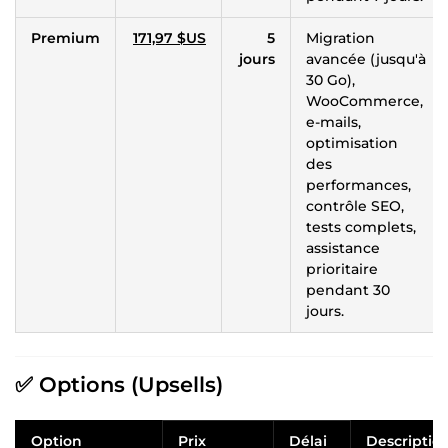
Premium
171,97 $US
5
Migration
jours
avancée (jusqu'à
30 Go),
WooCommerce,
e-mails,
optimisation
des
performances,
contrôle SEO,
tests complets,
assistance
prioritaire
pendant 30
jours.
✅ Options (Upsells)
Option
Prix
Délai
Descriptio