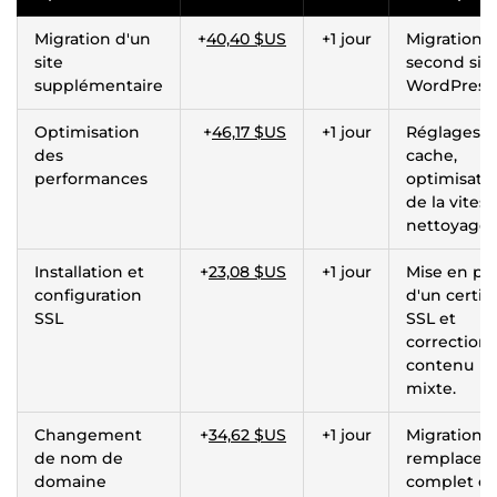
Migration d'un
+
40,40 $US
+1 jour
Migration 
site
second sit
supplémentaire
WordPress.
Optimisation
+
46,17 $US
+1 jour
Réglages d
des
cache,
performances
optimisati
de la vitess
nettoyage.
Installation et
+
23,08 $US
+1 jour
Mise en pl
configuration
d'un certifi
SSL
SSL et
correction
contenu
mixte.
Changement
+
34,62 $US
+1 jour
Migration 
de nom de
remplacem
domaine
complet d