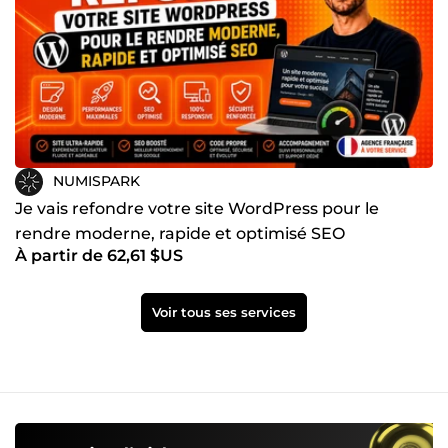
accélèrent la croissance de nos clients. Nous croyons qu’un
excellent produit digital repose sur l’équilibre entre :
Technologie Design Performance Business C’est cette
approche qui guide chacun de nos projets. Besoin d’un
partenaire digital fiable ? Vous recherchez : Une agence
web Un développeur web expert Une équipe capable de
créer votre application web Un partenaire technique long
terme Vous êtes au bon endroit. Numispark est prêt à
transformer votre vision en solution digitale concrète.
Contactez-nous sur ComeUp et parlons de votre projet.
NUMISPARK
Je vais refondre votre site WordPress pour le
rendre moderne, rapide et optimisé SEO
À partir de 62,61 $US
Voir tous ses services