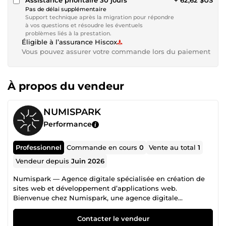
Assistance prioritaire 30 jours
+ 62,62 $US
Pas de délai supplémentaire
Support technique après la migration pour répondre
à vos questions et résoudre les éventuels
problèmes liés à la prestation.
Éligible à l’assurance Hiscox
Vous pouvez assurer votre commande lors du paiement
À propos du vendeur
NUMISPARK
Performance
Professionnel
Commande en cours
0
Vente au total
1
Vendeur depuis
Juin 2026
Numispark — Agence digitale spécialisée en création de
sites web et développement d’applications web.
Bienvenue chez Numispark, une agence digitale
spécialisée dans la création de sites web professionnels, le
développement d’applications web sur mesure et
Contacter le vendeur