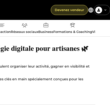
Devenez vendeur
action
Réseaux sociaux
Business
Formations & Coaching
Vie quotid
gie digitale pour artisanes 🌿
ent organiser leur activité, gagner en visibilité et
ales clés en main spécialement conçues pour les