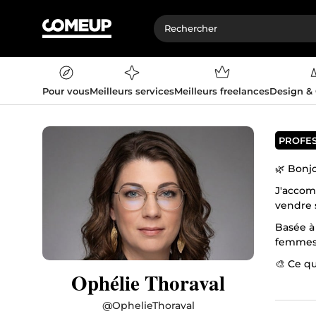
Pour vous
Meilleurs services
Meilleurs freelances
Design &
PROFE
🌿 Bonjo
J'accomp
vendre 
Basée à 
femmes 
🎨 Ce qu
Ophélie Thoraval
• Table
• Audits
@
OphelieThoraval
• Modèle