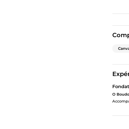
Comp
Canv
Expér
Fondatr
O Boudoi
Accompa