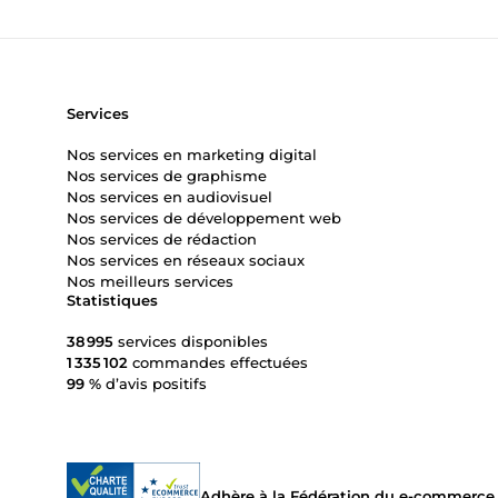
Services
Nos services en marketing digital
Nos services de graphisme
Nos services en audiovisuel
Nos services de développement web
Nos services de rédaction
Nos services en réseaux sociaux
Nos meilleurs services
Statistiques
38 995
services disponibles
1 335 102
commandes effectuées
99 %
d’avis positifs
Adhère à la Fédération du e-commerce et