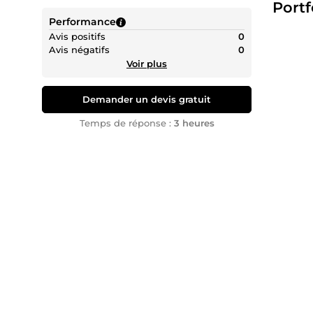
Portf
• Straté
Performance
• Optim
Avis positifs
0
✅ Mes cl
Avis négatifs
0
• Une ac
Voir plus
• Des ou
• Une vi
Demander un devis gratuit
• La sér
💬 "Moin
Temps de réponse :
3 heures
👉 Parco