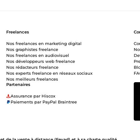
Freelances
Co
Nos freelances en marketing digital
Co
Nos graphistes freelance
No
Nos freelances en audiovisuel
De
Nos développeurs web freelance
Pr
Nos rédacteurs freelance
Bl
Nos experts freelance en réseaux sociaux
FA
Nos meilleurs freelances
Partenaires
Assurance par Hiscox
Paiements par PayPal Braintree
 de la vente à distance (Fevad) et à sa charte qualité.