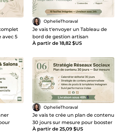
OphelieThoraval
 complet
Je vais t'envoyer un Tableau de
e avec 5
bord de gestion artisan
À partir de 18,82 $US
OphelieThoraval
nner
Je vais te crée un plan de contenu
pour
30 jours sur mesure pour booster
À partir de 25,09 $US
 tes
ta présence sur les réseaux