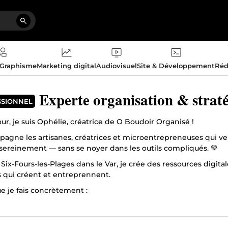
 Graphisme
Marketing digital
Audiovisuel
Site & Développement
Réd
Experte organisation & straté
SSIONNEL
ur, je suis Ophélie, créatrice de O Boudoir Organisé !
agne les artisanes, créatrices et microentrepreneuses qui veul
sereinement — sans se noyer dans les outils compliqués. 💚
Six-Fours-les-Plages dans le Var, je crée des ressources digit
qui créent et entreprennent.
e je fais concrètement :
aux de bord de gestion personnalisés
 d'activité & plans d'action concrets
s de réponses clients prêts à utiliser