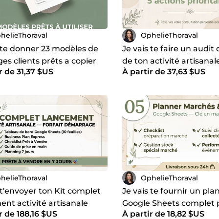
helieThoraval
OphelieThoraval
s te donner 23 modèles de
Je vais te faire un audit
s clients prêts a copier
de ton activité artisanal
r de 31,37 $US
À partir de 37,63 $US
actions prioritaires
helieThoraval
OphelieThoraval
 t'envoyer ton Kit complet
Je vais te fournir un pla
nt activité artisanale
Google Sheets complet 
r de 188,16 $US
À partir de 18,82 $US
organiser et rentabiliser