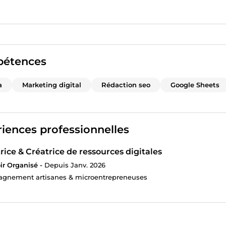
marchés et salons art
étences
a
Marketing digital
Rédaction seo
Google Sheets
iences professionnelles
ice & Créatrice de ressources digitales
r Organisé -
Depuis Janv. 2026
gnement artisanes & microentrepreneuses