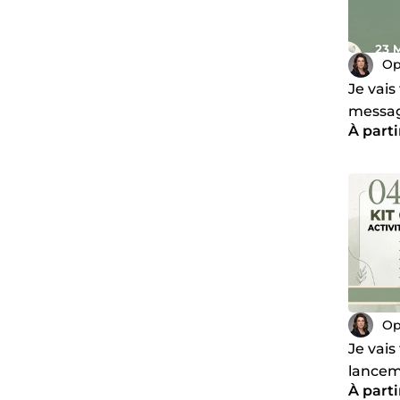
Op
Je vai
message
À parti
coller
Op
Je vais
lanceme
À parti