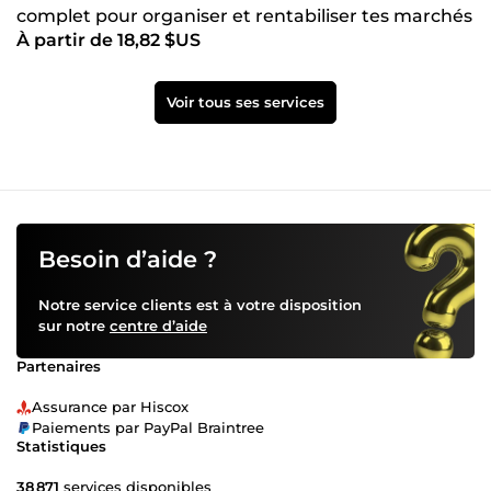
complet pour organiser et rentabiliser tes marchés
À partir de 18,82 $US
et salons art
Voir tous ses services
Besoin d’aide ?
Notre service clients est à votre disposition
sur notre
centre d’aide
Partenaires
Assurance par Hiscox
Paiements par PayPal Braintree
Statistiques
38 871
services disponibles