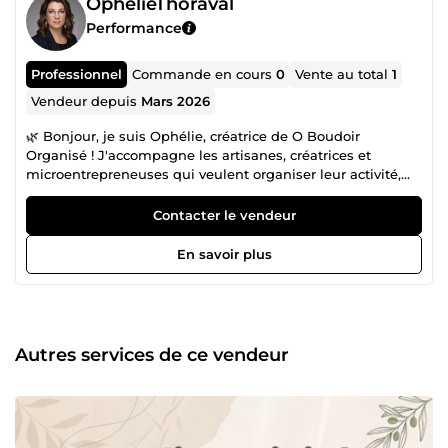
OphelieThoraval
Performance
Professionnel
Commande en cours
0
Vente au total
1
Vendeur depuis
Mars 2026
🌿 Bonjour, je suis Ophélie, créatrice de O Boudoir
Organisé ! J'accompagne les artisanes, créatrices et
microentrepreneuses qui veulent organiser leur activité,
gagner en visibilité et vendre sereinement — sans se
noyer dans les outils compliqués. 💚 Basée à Six-Fours-les-
Contacter le vendeur
Plages dans le Var, je crée des ressources digitales clés en
main spécialement conçues pour les femmes qui créent et
En savoir plus
entreprennent. 🎨 Ce que je fais concrètement : • Tableaux
de bord de gestion personnalisés • Audits d'activité &amp;
plans d'action concrets • Modèles de réponses clients prêts
à utiliser • Stratégie digitale adaptée aux artisanes •
Optimisation SEO boutique &amp; site web ✅ Mes clientes
Autres services de ce vendeur
repartent avec : • Une activité organisée et structurée • Des
outils qu'elles comprennent et utilisent vraiment • Une
vision claire de leurs prochaines étapes • La sérénité de
savoir où elles vont 💬 &quot;Moins de stress, plus de
résultats&quot; — c'est ma promesse. 👉 Parcours mes