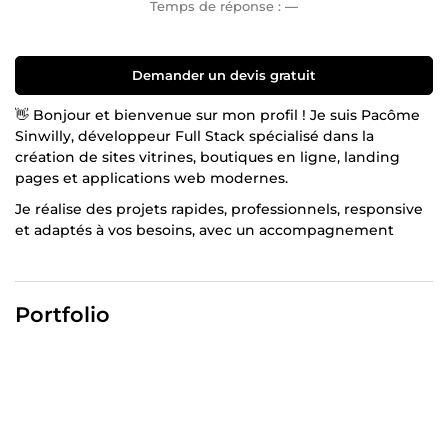
Temps de réponse :
—
Demander un devis gratuit
👋 Bonjour et bienvenue sur mon profil ! Je suis Pacôme
Sinwilly, développeur Full Stack spécialisé dans la
création de sites vitrines, boutiques en ligne, landing
pages et applications web modernes.
Je réalise des projets rapides, professionnels, responsive
et adaptés à vos besoins, avec un accompagnement
complet du début à la fin. Mon objectif : vous offrir un site
performant, moderne et prêt à transformer vos visiteurs
en clients.
Portfolio
Disponible, sérieux et passionné, je suis prêt à donner vie
à votre projet. Contactez-moi dès maintenant 🔥