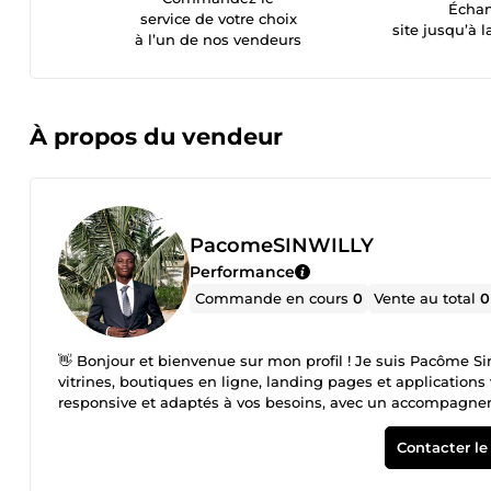
Échan
service de votre choix
site jusqu’à l
à l’un de nos vendeurs
À propos du vendeur
PacomeSINWILLY
Performance
Commande en cours
0
Vente au total
0
👋 Bonjour et bienvenue sur mon profil ! Je suis Pacôme Sin
vitrines, boutiques en ligne, landing pages et applications
responsive et adaptés à vos besoins, avec un accompagnemen
performant, moderne et prêt à transformer vos visiteurs en c
votre projet. Contactez-moi dès maintenant 🔥
Contacter le