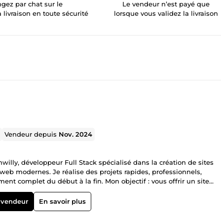
gez par chat sur le
Le vendeur n’est payé que
a livraison en toute sécurité
lorsque vous validez la livraison
Vendeur depuis
Nov. 2024
willy, développeur Full Stack spécialisé dans la création de sites
 web modernes. Je réalise des projets rapides, professionnels,
t complet du début à la fin. Mon objectif : vous offrir un site
lients. Disponible, sérieux et passionné, je suis prêt à donner vie 
 vendeur
En savoir plus