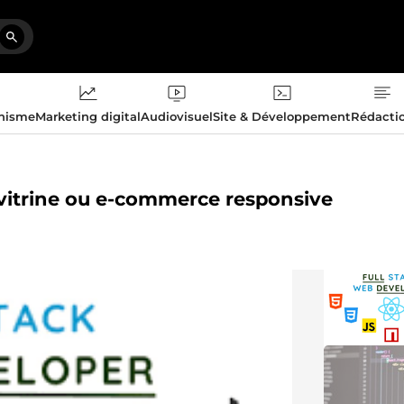
phisme
Marketing digital
Audiovisuel
Site & Développement
Rédacti
 vitrine ou e-commerce responsive