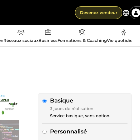
Devenez vendeur
on
Réseaux sociaux
Business
Formations & Coaching
Vie quotidienn
Basique
3 jours de réalisation
Service basique, sans option.
Personnalisé