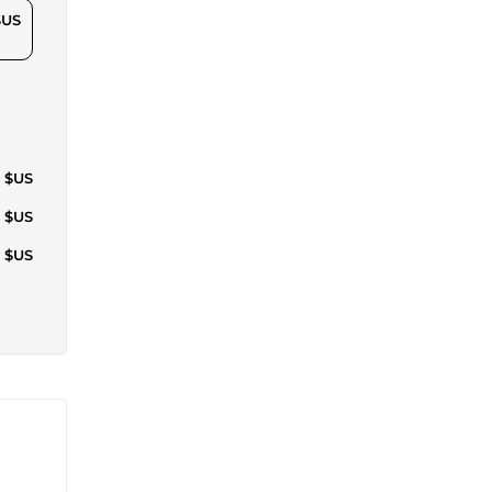
$US
1 $US
0 $US
8 $US