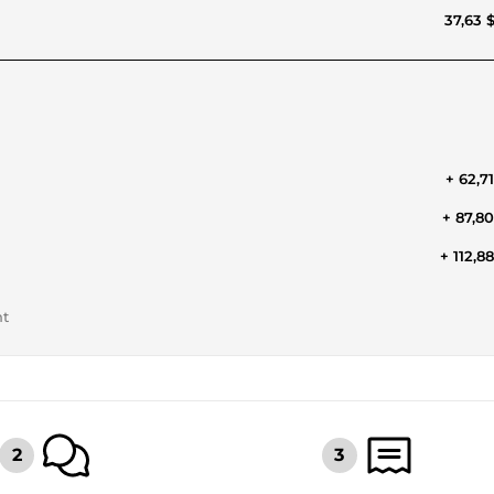
37,63 
+ 62,7
+ 87,8
+ 112,8
nt