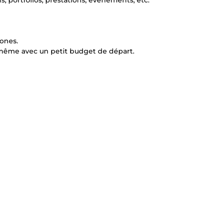
s, portfolios, prestations, évènements, etc.
hones.
el même avec un petit budget de départ.