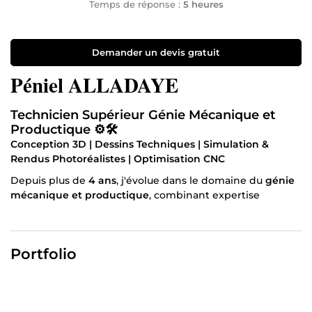
Temps de réponse :
5 heures
Demander un devis gratuit
Péniel ALLADAYE
Technicien Supérieur Génie Mécanique et
Productique
⚙️🛠️
Conception 3D | Dessins Techniques | Simulation &
Rendus Photoréalistes | Optimisation CNC
Depuis plus de
4 ans
, j'évolue dans le domaine du
génie
mécanique et productique
, combinant expertise
technique et passion pour la conception industrielle.
Diplômé en génie mécanique, j’ai suivi des cours
approfondis en
Conception Assistée par Ordinateur
Portfolio
(CAO) avec SOLIDWORKS, Fabrication Assistée par
Ordinateur (FAO), résistance des matériaux, mécanique
des fluides, usinage CNC et maintenance industrielle.
Pourquoi moi ?