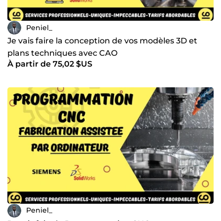
Vous avez un projet? Parlons-en!
💬 Contactez-moi dès maintenant pour une étude
Peniel_
personnalisée et un accompagnement professionnel sur-
Je vais faire la conception de vos modèles 3D et
mesure. Ensemble, donnons vie à vos idées avec
plans techniques avec CAO
expertise et précision ! 🚀
À partir de 75,02 $US
Peniel_