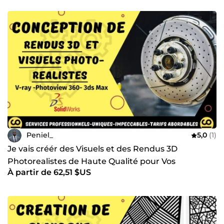
Peniel_
5,0
(1)
Je vais créér des Visuels et des Rendus 3D
Photorealistes de Haute Qualité pour Vos
À partir de 62,51 $US
Présentations Pro