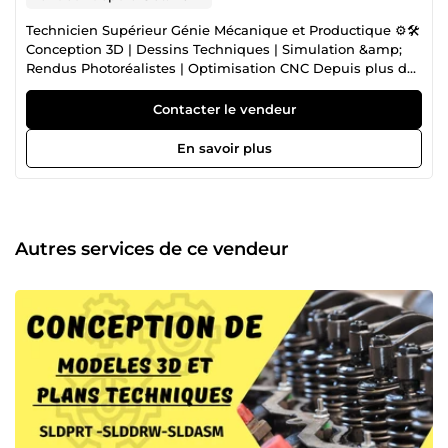
Technicien Supérieur Génie Mécanique et Productique ⚙️🛠️
Conception 3D | Dessins Techniques | Simulation &amp;
Rendus Photoréalistes | Optimisation CNC Depuis plus de
4 ans, j'évolue dans le domaine du génie mécanique et
productique, combinant expertise technique et passion
Contacter le vendeur
pour la conception industrielle. Diplômé en génie
mécanique, j’ai suivi des cours approfondis en Conception
En savoir plus
Assistée par Ordinateur (CAO) avec SOLIDWORKS,
Fabrication Assistée par Ordinateur (FAO), résistance des
matériaux, mécanique des fluides, usinage CNC et
maintenance industrielle. Pourquoi moi ? ✅ Expérience
&amp; Projets Concrets J’ai travaillé sur une large variété
Autres services de ce vendeur
de projets mécaniques complexes, allant de la
modélisation 3D de pièces industrielles à la conception
d’équipements optimisés pour la fabrication. J’ai conçu et
optimisé des prototypes pour des clients nationaux et
internationaux, en assurant une qualité de rendu
exceptionnelle et une précision millimétrée. ✅
Compétences Techniques Pointues Conception et
modélisation 3D (SOLIDWORKS) 🏗️ Simulation et analyse
des contraintes (FEM/FEA) 📊 Optimisation de fabrication
et usinage CNC 🔩 Rendus photoréalistes pour
présentation produit 🎨✨ Plans techniques et mises en