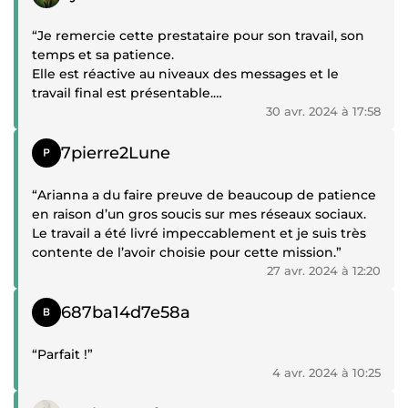
“Je remercie cette prestataire pour son travail, son
temps et sa patience.
Elle est réactive au niveaux des messages et le
travail final est présentable.
Le seo du site est correct.
30 avr. 2024 à 17:58
Elle répond et travaille le week-end.
Témoignage positif
Malgré tout j'ai du attendre 1 mois et demi pour que
7pierre2Lune
mon site soit livré.
C'était un site vitrine, j'ai été choqué.
“Arianna a du faire preuve de beaucoup de patience
J'ai dû laissez tomber pas mal de choses en cours de
en raison d’un gros soucis sur mes réseaux sociaux.
route pour ne pas rallonger les délais.
Le travail a été livré impeccablement et je suis très
J'ai du répéter plusieurs fois les consignes et
contente de l’avoir choisie pour cette mission.”
envoyer les mêmes fichiers plusieurs fois.
27 avr. 2024 à 12:20
Malgré un cahier des charges rempli et transmi
avant de passer commande.
Témoignage positif
687ba14d7e58a
Les sections à propos de moi et la faq ont été copiés
collés à partir des textes, que j'ai fourni.
“Parfait !”
J'ai été surprise pour une prestataire qui propose du
4 avr. 2024 à 10:25
blogging (rédactions d'articles de blogs / rédaction
web) sur come up.
Témoignage positif