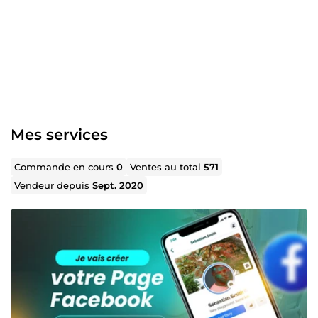
Vous pouvez me contacter en cliquant sur le bouton :
contacter le vendeur
Je me ferai un plaisir d'échanger avec vous sur vos divers
objectifs et sur la manière dont je pourrai vous y aider.
Votre partenaire de confiance pour la réussite de vos
projets ✨
Mes services
Commande en cours
0
Ventes au total
571
Vendeur depuis
Sept. 2020