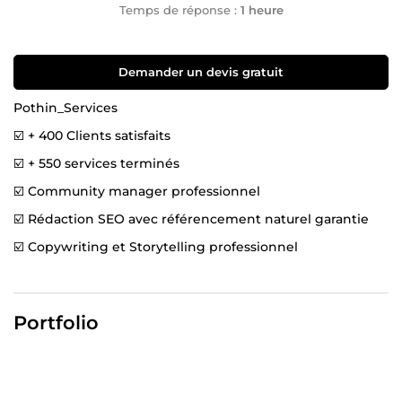
Temps de réponse :
1 heure
Demander un devis gratuit
Pothin_Services
☑️ + 400 Clients satisfaits
☑️ + 550 services terminés
☑️ Community manager professionnel
☑️ Rédaction SEO avec référencement naturel garantie
☑️ Copywriting et Storytelling professionnel
☑️ Équipe dynamique, prise en charge directe et rapide
☑️ Création de pages Facebook/Instagram
Portfolio
Pourquoi me choisir ?
☑️ + 6 ans d'expérience 🤝 + 400 clients satisfaits 🥳
Partenariat gagnant-gagnant 🎯 Consultant en
communication 🚨 Disponible 7j/7