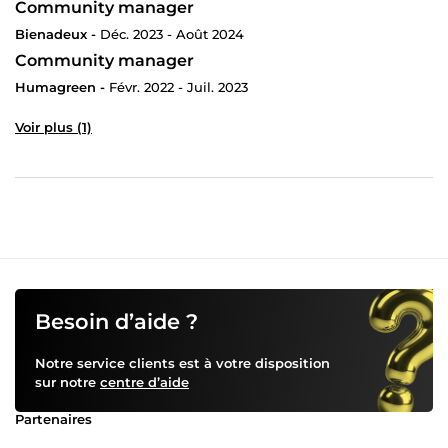
Vous ne serez pas deçu ou vous aurez moins de
Community manager
risque de l'être.
Bienadeux -
Déc. 2023 - Août 2024
Ce badge est par service et non par prestataire.
Community manager
Donc un prestataire qui propose 5 services par
Humagreen -
exemple peut avoir un badge ou deux services sur
Févr. 2022 - Juil. 2023
les 5 services proposés.
Voir plus (1)
Pour ceux qui voudraient passer par un prestataire
sans badge regardez attentivement ses statisques
sur sa fiche générale le respect des délais et le taux
de complétion surtout,.Le temps de réponse
également.
J'espère avoir pu aider les clients et futurs clients
dans leur choix.”
Besoin d’aide ?
Notre service clients est à votre disposition
sur notre
centre d’aide
Partenaires