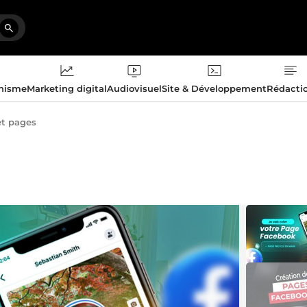
phisme
Marketing digital
Audiovisuel
Site & Développement
Rédacti
et pages