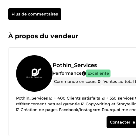
Plus de commentaires
À propos du vendeur
Pothin_Services
Performance
Excellente
Commande en cours
0
Ventes au total
Pothin_Services ☑️ + 400 Clients satisfaits ☑️ + 550 servi
référencement naturel garantie ☑️ Copywriting et Storytell
☑️ Création de pages Facebook/Instagram Pourquoi me choisir
gagnant-gagnant 🎯 Consultant en communication 🚨 Dispon
contacter le vendeur Je me ferai un plaisir d'échanger avec 
Contacter le
aider. Votre partenaire de confiance pour la réussite de vos