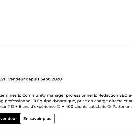
571
Vendeur depuis
Sept. 2020
ces terminés ☑️ Community manager professionnel ☑️ Rédaction SEO a
ing professionnel ☑️ Équipe dynamique, prise en charge directe et r
 ? ☑️ + 6 ans d'expérience 🤝 + 400 clients satisfaits 🥳 Partenari
ible 7j/7 Vous pouvez me contacter en cliquant sur le bouton :
vous sur vos divers objectifs et sur la manière dont je pourrai vous
 vendeur
En savoir plus
 projets ✨