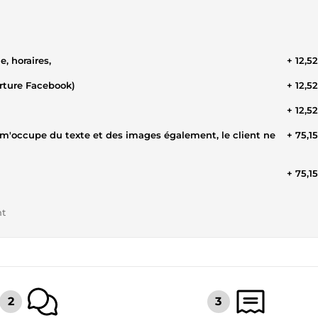
e, horaires,
+ 12,5
erture Facebook)
+ 12,5
+ 12,5
e m'occupe du texte et des images également, le client ne
+ 75,1
+ 75,1
nt