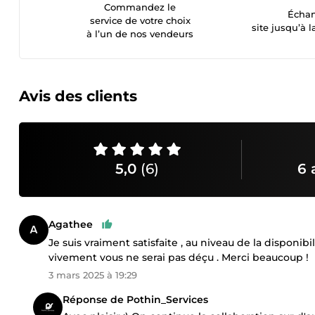
Commandez le
Échan
service de votre choix
site jusqu’à l
à l’un de nos vendeurs
Avis des clients
5,0
(6)
6 
Agathee
Je suis vraiment satisfaite , au niveau de la disponib
vivement vous ne serai pas déçu . Merci beaucoup !
3 mars 2025 à 19:29
Réponse de Pothin_Services