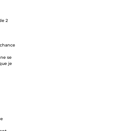
de 2
 chance
 ne se
que je
re