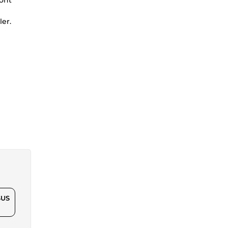
vont
ler.
$US