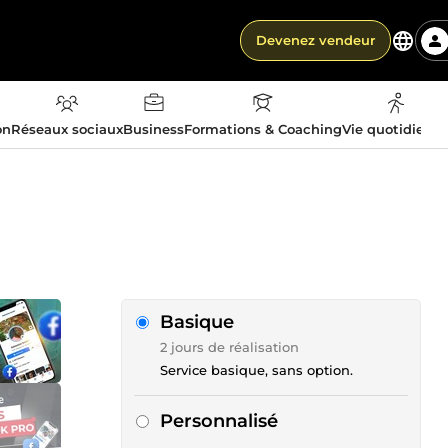
Devenez vendeur
on
Réseaux sociaux
Business
Formations & Coaching
Vie quotidienn
Basique
2 jours de réalisation
Service basique, sans option.
Personnalisé