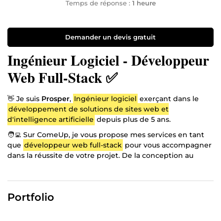
Temps de réponse :
1 heure
Demander un devis gratuit
Ingénieur Logiciel - Développeur
Web Full-Stack ✅
👋 Je suis
Prosper
,
Ingénieur logiciel
exerçant dans le
développement de solutions de sites web et
d'intelligence artificielle
depuis plus de 5 ans.
🧑‍💻 Sur ComeUp, je vous propose mes services en tant
que
développeur web full-stack
pour vous accompagner
dans la réussite de votre projet. De la conception au
déploiement, en passant par le développement et le
suivi, je veille à créer un site web ou une application web
SaaS performante et adaptée à vos besoins.
Portfolio
💻🔧
Stack technologique que j'utilise couramment
maintenant
:
WordPress/Systeme.io, React/Next.js,