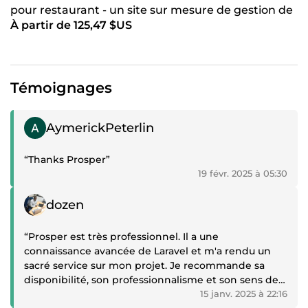
pour restaurant - un site sur mesure de gestion de
À partir de 125,47 $US
restaurant
Témoignages
Témoignage positif
AymerickPeterlin
“Thanks Prosper”
19 févr. 2025 à 05:30
Témoignage positif
dozen
“Prosper est très professionnel. Il a une
connaissance avancée de Laravel et m'a rendu un
sacré service sur mon projet. Je recommande sa
disponibilité, son professionnalisme et son sens de
l'analyse.”
15 janv. 2025 à 22:16