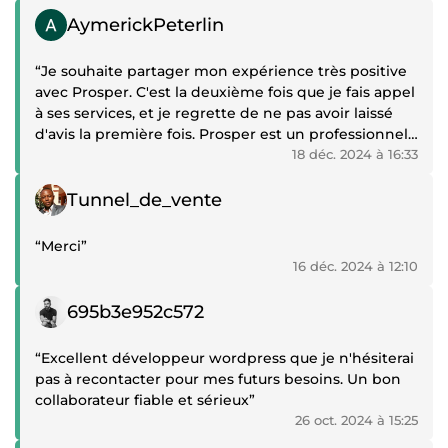
Témoignage positif
AymerickPeterlin
“Je souhaite partager mon expérience très positive
avec Prosper. C'est la deuxième fois que je fais appel
à ses services, et je regrette de ne pas avoir laissé
d'avis la première fois. Prosper est un professionnel
à l'écoute, patient et très disponible. Il met tout en
18 déc. 2024 à 16:33
œuvre pour répondre aux besoins de ses clients et
Témoignage positif
dépasse systématiquement les attentes. Sa fiabilité
Tunnel_de_vente
et son professionnalisme en font un partenaire de
confiance que je recommande chaleureusement.”
“Merci”
16 déc. 2024 à 12:10
Témoignage positif
695b3e952c572
“Excellent développeur wordpress que je n'hésiterai
pas à recontacter pour mes futurs besoins. Un bon
collaborateur fiable et sérieux”
26 oct. 2024 à 15:25