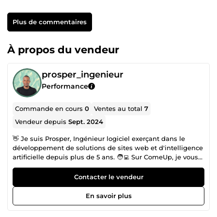
Plus de commentaires
À propos du vendeur
prosper_ingenieur
Performance
Commande en cours
0
Ventes au total
7
Vendeur depuis
Sept. 2024
👋 Je suis Prosper, Ingénieur logiciel exerçant dans le
développement de solutions de sites web et d'intelligence
artificielle depuis plus de 5 ans. 🧑‍💻 Sur ComeUp, je vous
propose mes services en tant que développeur web full-
stack pour vous accompagner dans la réussite de votre
Contacter le vendeur
projet. De la conception au déploiement, en passant par le
développement et le suivi, je veille à créer un site web ou
En savoir plus
une application web SaaS performante et adaptée à vos
besoins. 💻🔧 Stack technologique que j'utilise