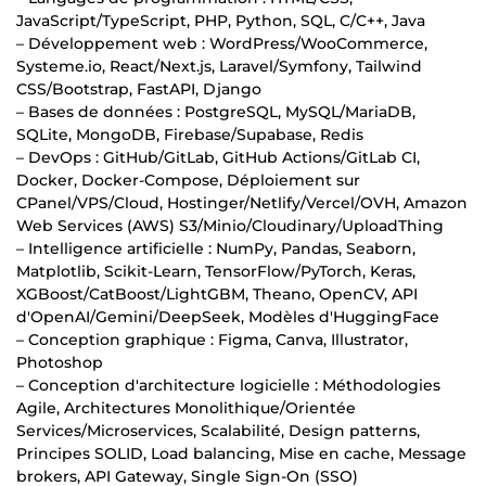
JavaScript/TypeScript, PHP, Python, SQL, C/C++, Java
– Développement web : WordPress/WooCommerce,
Systeme.io, React/Next.js, Laravel/Symfony, Tailwind
CSS/Bootstrap, FastAPI, Django
– Bases de données : PostgreSQL, MySQL/MariaDB,
SQLite, MongoDB, Firebase/Supabase, Redis
– DevOps : GitHub/GitLab, GitHub Actions/GitLab CI,
Docker, Docker-Compose, Déploiement sur
CPanel/VPS/Cloud, Hostinger/Netlify/Vercel/OVH, Amazon
Web Services (AWS) S3/Minio/Cloudinary/UploadThing
– Intelligence artificielle : NumPy, Pandas, Seaborn,
Matplotlib, Scikit-Learn, TensorFlow/PyTorch, Keras,
XGBoost/CatBoost/LightGBM, Theano, OpenCV, API
d'OpenAI/Gemini/DeepSeek, Modèles d'HuggingFace
– Conception graphique : Figma, Canva, Illustrator,
Photoshop
– Conception d'architecture logicielle : Méthodologies
Agile, Architectures Monolithique/Orientée
Services/Microservices, Scalabilité, Design patterns,
Principes SOLID, Load balancing, Mise en cache, Message
brokers, API Gateway, Single Sign-On (SSO)