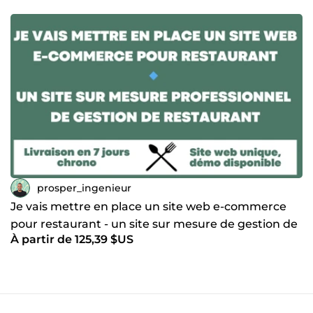
Adaptabilité, Respect, Satisfaction du client, Apprentissage
continu 📞 N'hésitez pas à me contacter pour échanger sur
vos besoins et comment je peux contribuer au succès de
vos projets. Je vous remercie 🙏.
prosper_ingenieur
Je vais mettre en place un site web e-commerce
pour restaurant - un site sur mesure de gestion de
À partir de 125,39 $US
restaurant